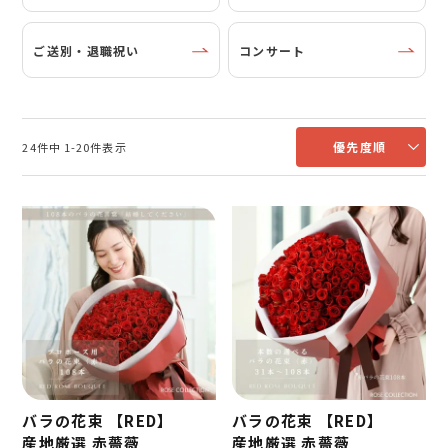
ご送別・退職祝い
コンサート
優先度順
24
件中
1
-
20
件表示
バラの花束 【RED】
バラの花束 【RED】
産地厳選 赤薔薇
産地厳選 赤薔薇