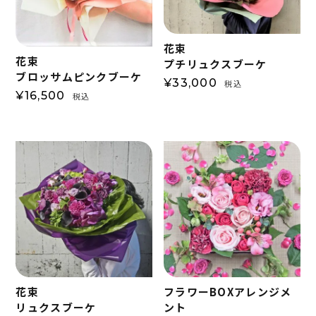
花束
花束
プチリュクスブーケ
ブロッサムピンクブーケ
¥
33,000
税込
¥
16,500
税込
花束
フラワーBOXアレンジメ
リュクスブーケ
ント