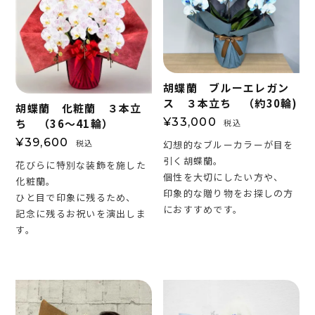
胡蝶蘭 ブルーエレガン
ス ３本立ち （約30輪)
胡蝶蘭 化粧蘭 ３本立
¥
33,000
ち （36～41輪）
税込
¥
39,600
税込
幻想的なブルーカラーが目を
引く胡蝶蘭。
花びらに特別な装飾を施した
個性を大切にしたい方や、
化粧蘭。
印象的な贈り物をお探しの方
ひと目で印象に残るため、
におすすめです。
記念に残るお祝いを演出しま
す。