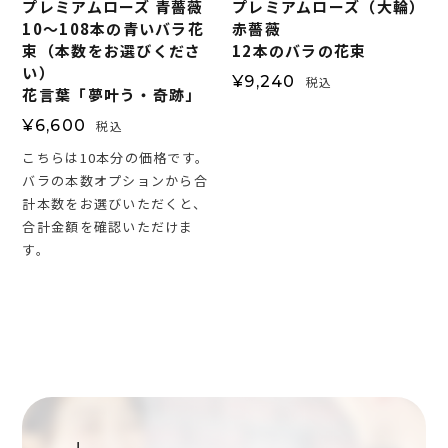
プレミアムローズ 青薔薇
プレミアムローズ（大輪）
10～108本の青いバラ花
赤薔薇
束（本数をお選びくださ
12本のバラの花束
い）
¥
9,240
税込
花言葉「夢叶う・奇跡」
¥
6,600
税込
こちらは10本分の価格です。
バラの本数オプションから合
計本数をお選びいただくと、
合計金額を確認いただけま
す。