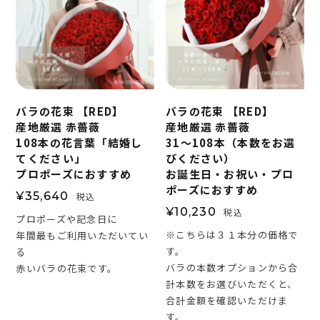
バラの花束 【RED】
バラの花束 【RED】
産地厳選 赤薔薇
産地厳選 赤薔薇
108本の花言葉「結婚し
31～108本（本数をお選
てください」
びください）
プロポーズにおすすめ
お誕生日・お祝い・プロ
ポーズにおすすめ
¥
35,640
税込
¥
10,230
税込
プロポーズや記念日に
※こちらは３１本分の価格で
年間最もご利用いただいてい
す。
る
バラの本数オプションから合
赤いバラの花束です。
計本数をお選びいただくと、
合計金額を確認いただけま
す。