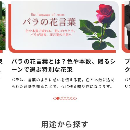
シ
プロポーズをバラの花束でロマンチッ
クに演出！
め
バラの花束で心に残るプロポーズの演出をしませんか？
古
。
リンクフローリストならホテルやレストランにもお届け
わ
いたします。あなたの素敵なプロポーズのお手伝いをさ
束
せてください。
用途から探す