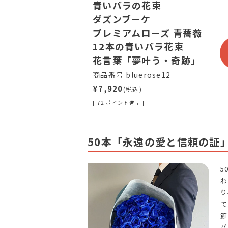
青いバラの花束
ダズンブーケ
プレミアムローズ 青薔薇
12本の青いバラ花束
花言葉「夢叶う・奇跡」
商品番号 bluerose12
¥7,920
(税込)
[ 72 ポイント進呈 ]
50本「永遠の愛と信頼の証
5
わ
り
て
節
パ