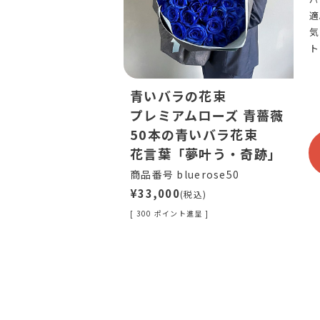
適
気
ト
青いバラの花束
プレミアムローズ 青薔薇
50本の青いバラ花束
花言葉「夢叶う・奇跡」
商品番号 bluerose50
¥33,000
(税込)
[ 300 ポイント進呈 ]