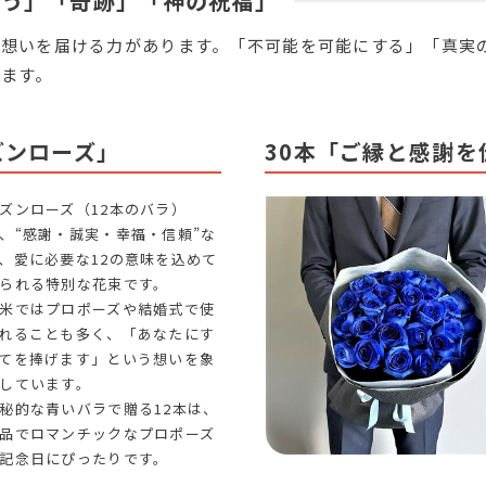
叶う」「奇跡」「神の祝福」
想いを届ける力があります。「不可能を可能にする」「真実
ます。
ズンローズ」
30本「ご縁と感謝
ズンローズ（12本のバラ）
、“感謝・誠実・幸福・信頼”な
、愛に必要な12の意味を込めて
られる特別な花束です。
米ではプロポーズや結婚式で使
れることも多く、「あなたにす
てを捧げます」という想いを象
しています。
秘的な青いバラで贈る12本は、
品でロマンチックなプロポーズ
記念日にぴったりです。