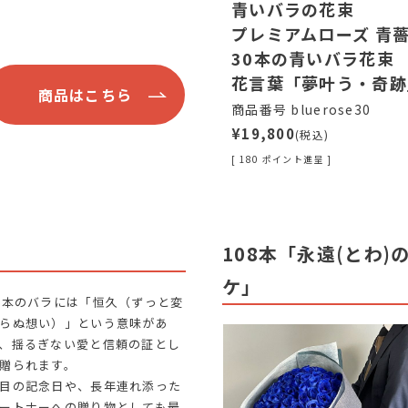
青いバラの花束
プレミアムローズ 青
30本の青いバラ花束
花言葉「夢叶う・奇跡
商品はこちら
商品番号 bluerose30
¥19,800
(税込)
[ 180 ポイント進呈 ]
」
108本「永遠(とわ
ケ」
0本のバラには「恒久（ずっと変
らぬ想い）」という意味があ
、揺るぎない愛と信頼の証とし
贈られます。
目の記念日や、長年連れ添った
ートナーへの贈り物としても最