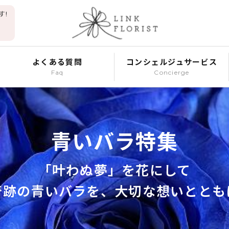
す!
よくある質問
コンシェルジュサービス
Faq
Concierge
青いバラ特集
「叶わぬ夢」を花にして
奇跡の青いバラを、大切な想いととも