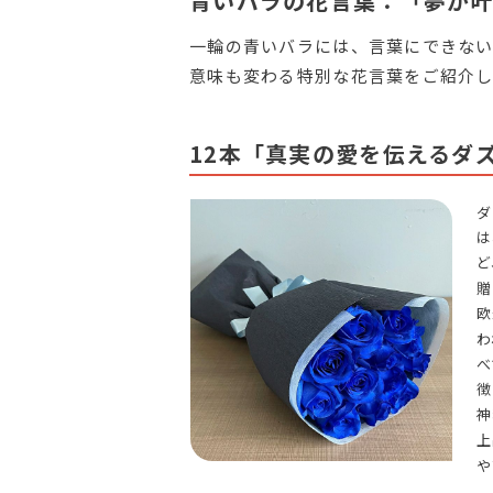
青いバラの花言葉：「夢が
一輪の青いバラには、言葉にできない
意味も変わる特別な花言葉をご紹介し
12本「真実の愛を伝えるダ
ダ
は
ど
贈
欧
わ
べ
徴
神
上
や