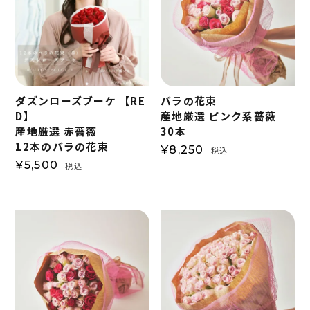
ダズンローズブーケ 【RE
バラの花束
D】
産地厳選 ピンク系薔薇
産地厳選 赤薔薇
30本
12本のバラの花束
¥
8,250
税込
¥
5,500
税込