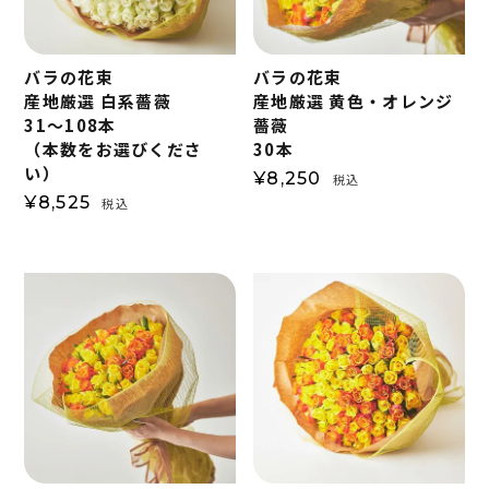
バラの花束
バラの花束
産地厳選 白系薔薇
産地厳選 黄色・オレンジ
31～108本
薔薇
（本数をお選びくださ
30本
い）
¥
8,250
税込
¥
8,525
税込