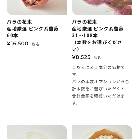
バラの花束
バラの花束
産地厳選 ピンク系薔薇
産地厳選 ピンク系薔薇
60本
31～108本
（本数をお選びくださ
¥
16,500
税込
い）
¥
8,525
税込
こちらは３１本分の価格で
す。
バラの本数オプションから合
計本数をお選びいただくと、
合計金額を確認いただけま
す。