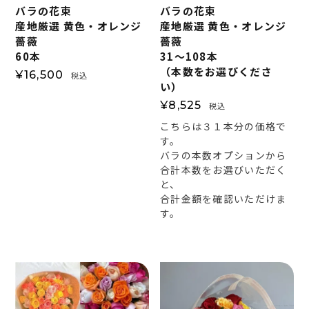
バラの花束
バラの花束
産地厳選 黄色・オレンジ
産地厳選 黄色・オレンジ
薔薇
薔薇
60本
31～108本
（本数をお選びくださ
¥
16,500
税込
い）
¥
8,525
税込
こちらは３１本分の価格で
す。
バラの本数オプションから
合計本数をお選びいただく
と、
合計金額を確認いただけま
す。