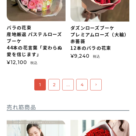
バラの花束
ダズンローズブーケ
産地厳選 パステルローズ
プレミアムローズ（大輪）
ブーケ
赤薔薇
44本の花言葉「変わらぬ
12本のバラの花束
愛を信じます」
¥
9,240
税込
¥
12,100
税込
1
2
…
4
売れ筋商品