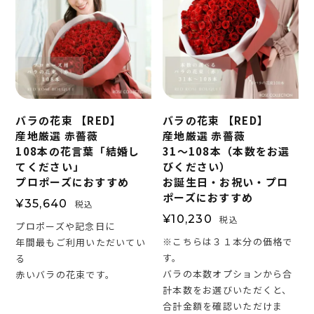
バラの花束 【RED】
バラの花束 【RED】
産地厳選 赤薔薇
産地厳選 赤薔薇
108本の花言葉「結婚し
31～108本（本数をお選
てください」
びください）
プロポーズにおすすめ
お誕生日・お祝い・プロ
ポーズにおすすめ
¥
35,640
税込
¥
10,230
税込
プロポーズや記念日に
※こちらは３１本分の価格で
年間最もご利用いただいてい
す。
る
バラの本数オプションから合
赤いバラの花束です。
計本数をお選びいただくと、
合計金額を確認いただけま