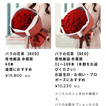
バラの花束 【RED】
バラの花束 【RED】
産地厳選 赤薔薇
産地厳選 赤薔薇
60本
31～108本（本数をお選
還暦におすすめ
びください）
お誕生日・お祝い・プロ
¥
19,800
税込
ポーズにおすすめ
¥
10,230
税込
※こちらは３１本分の価格で
す。
バラの本数オプションから合