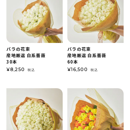
バラの花束
バラの花束
産地厳選 白系薔薇
産地厳選 白系薔薇
30本
60本
¥
8,250
¥
16,500
税込
税込