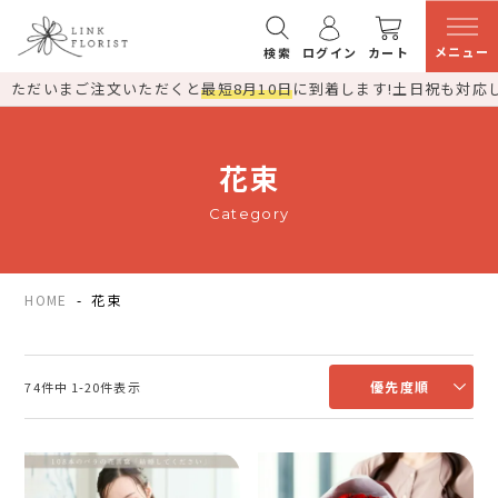
メニュー
検索
ログイン
カート
ただいまご注文いただくと
最短8月10日
に到着します!
土日祝も対応
花束
Category
HOME
花束
優先度順
74
件中
1
-
20
件表示