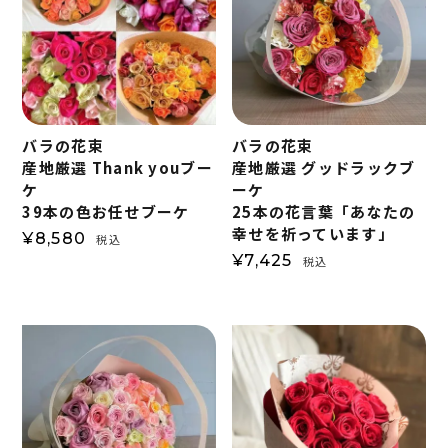
バラの花束
バラの花束
産地厳選 Thank youブー
産地厳選 グッドラックブ
ケ
ーケ
39本の色お任せブーケ
25本の花言葉「あなたの
幸せを祈っています」
¥
8,580
税込
¥
7,425
税込