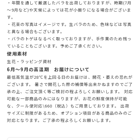
・年間を通して厳選したバラを出荷しておりますが、時期(7月
～9月など)や天候によっては花が小振りになる場合がございま
す。
・花束の写真はイメージです。生バラのため、色味などは写真
と異なる場合もございます。
・バラのトゲはなるべく取っておりますが、手作業のため残っ
ていることもございます。予めご了承ください。
使用素材
生花・ラッピング資材
6月～9月の高温期 お届けについて
最低高気温が28℃を上回る日のお届けは、開花・萎えの恐れが
ございます。 暑さで開花した際の補償等出来かねますのでご了
承の上、ご注文頂く等ご検討の程よろしくお願いします。 対応
可能な一部商品のみにはなりますが、お花の鮮度保持が可能
な、クール便対応\660（税込）もご用意しております。 出荷
サイズに制限があるため、オプション項目がある商品のみのご
対応となります。ご了承の程よろしくお願いします。