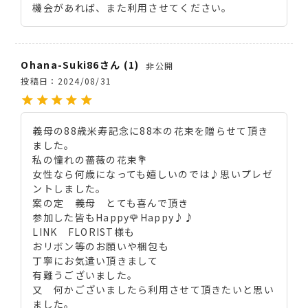
機会があれば、また利用させてください。
Ohana-Suki86
1
非公開
投稿日
2024/08/31
義母の88歳米寿記念に88本の花束を贈らせて頂き
ました。

私の憧れの薔薇の花束💐

女性なら何歳になっても嬉しいのでは♪思いプレゼ
ントしました。

案の定　義母　とても喜んで頂き

参加した皆もHappy🌹Happy♪♪

LINK　FLORIST様も

おリボン等のお願いや梱包も

丁寧にお気遣い頂きまして

有難うございました。

又　何かございましたら利用させて頂きたいと思い
ました。
