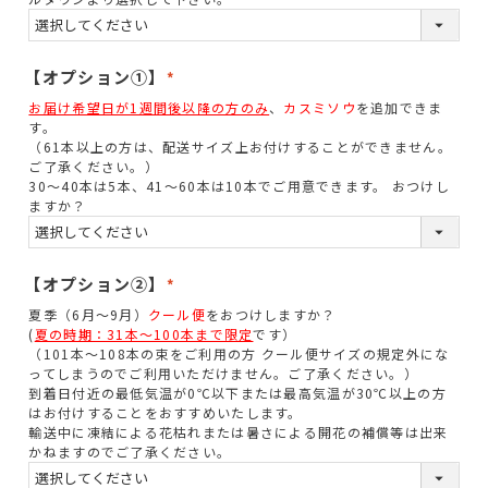
須
)
【オプション①】
(
お届け希望日が1週間後以降の方のみ
、
カスミソウ
を追加できま
必
す。
須
（61本以上の方は、配送サイズ上お付けすることができません。
ご了承ください。）
)
30～40本は5本、41～60本は10本でご用意できます。 おつけし
ますか？
【オプション②】
(
夏季（6月～9月）
クール便
をおつけしますか？
必
(
夏の時期：31本～100本まで限定
です）
須
（101本～108本の束をご利用の方 クール便サイズの規定外にな
ってしまうのでご利用いただけません。ご了承ください。）
)
到着日付近の最低気温が0℃以下または最高気温が30℃以上の方
はお付けすることをおすすめいたします。
輸送中に凍結による花枯れまたは暑さによる開花の補償等は出来
かねますのでご了承ください。