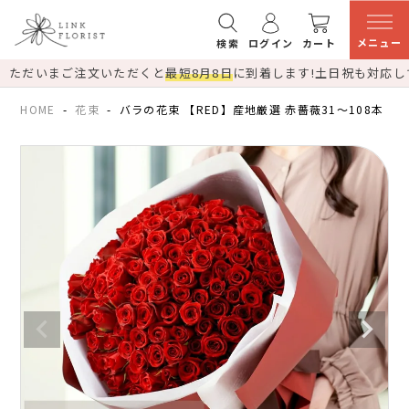
メニュー
検索
ログイン
カート
ただいまご注文いただくと
最短8月8日
に到着します!
土日祝も対応し
HOME
花束
バラの花束 【RED】産地厳選 赤薔薇31～108