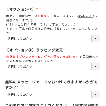
【オプション③】
(
商品に丁度良いサイズの
紙袋
をご購入できます。（
45本まで
のご
必
用意になります。)
須
(46本以上は只今準備中です。ご了承ください。）
イメージ写真を商品画像の最後に掲載しておりますのでご覧くだ
)
さい。
【オプション④】ラッピング変更
(
豪華なオプションラッピングをお選びいただけます
商品画像ペー
必
ジのお写真を参考にお選びください。
須
)
無料のメッセージカードをおつけできますがいかがで
すか？
(
必
須
ご必要な方は内容をご入力ください。（40文字程度ま