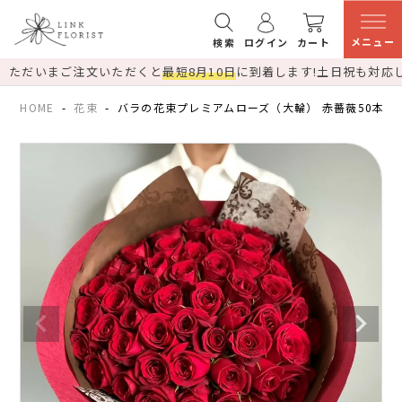
メニュー
検索
ログイン
カート
ただいまご注文いただくと
最短8月10日
に到着します!
土日祝も対応
HOME
花束
バラの花束プレミアムローズ（大輪） 赤薔薇50本 