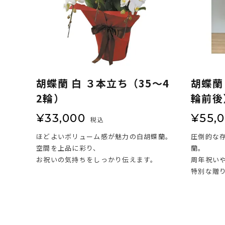
胡蝶蘭 白 ３本立ち（35～4
胡蝶蘭
2輪）
輪前後
¥
33,000
¥
55,
税込
ほどよいボリューム感が魅力の白胡蝶蘭。
圧倒的な
空間を上品に彩り、
蘭。
お祝いの気持ちをしっかり伝えます。
周年祝い
特別な贈