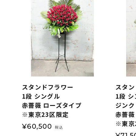
スタンドフラワー
スタン
1段 シングル
1段 
赤薔薇 ローズタイプ
ジンク
※東京23区限定
赤薔薇
※東京
¥
60,500
税込
¥
71,5