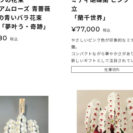
アムローズ 青薔薇
立
本の青いバラ花束
「蘭千世界」
「夢叶う・奇跡」
¥
77,000
税込
80
税込
やさしいピンク色が印象的なミ
蘭。
コンパクトながら華やかさがあ
新しいギフトとして注目されて
在庫切れ