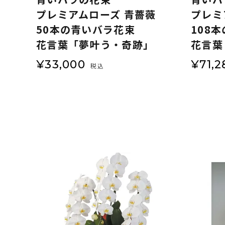
プレミアムローズ 青薔薇
プレミ
50本の青いバラ花束
108
花言葉「夢叶う・奇跡」
花言葉
¥
33,000
¥
71,2
税込