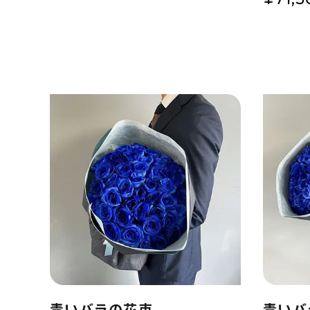
青いバラの花束
青いバ