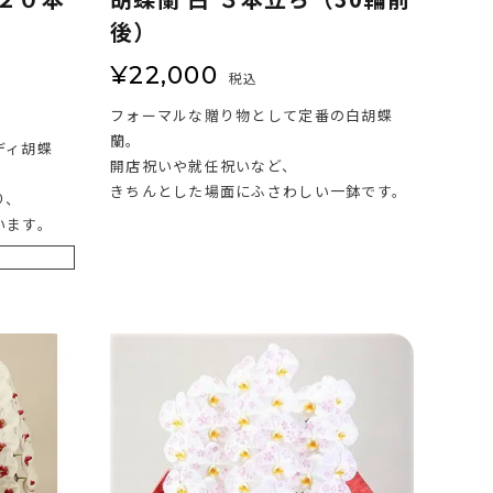
後）
¥
22,000
税込
フォーマルな贈り物として定番の白胡蝶
蘭。
ディ胡蝶
開店祝いや就任祝いなど、
きちんとした場面にふさわしい一鉢です。
り、
います。