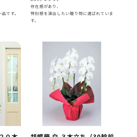
存在感があり、
一品です。
特別感を演出したい贈り物に選ばれていま
す。
 ２０本
胡蝶蘭 白 ３本立ち（30輪前