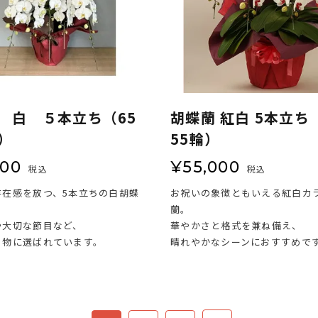
 白 ５本立ち（65
胡蝶蘭 紅白 5本立ち 
）
55輪）
000
¥
55,000
税込
税込
存在感を放つ、5本立ちの白胡蝶
お祝いの象徴ともいえる紅白カ
蘭。
や大切な節目など、
華やかさと格式を兼ね備え、
り物に選ばれています。
晴れやかなシーンにおすすめで