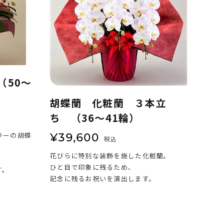
（50～
胡蝶蘭 化粧蘭 ３本立
ち （36～41輪）
ラーの胡蝶
¥
39,600
税込
花びらに特別な装飾を施した化粧蘭。
ひと目で印象に残るため、
す。
記念に残るお祝いを演出します。