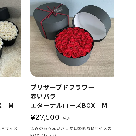
ー
プリザーブドフラワー
赤いバラ
X M
エターナルローズBOX M
¥
27,500
税込
たMサイズ
深みのある赤いバラが印象的なMサイズの
BOXアレンジ。