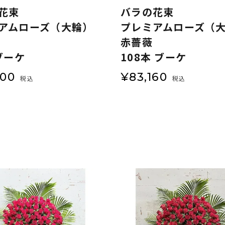
花束
バラの花束
アムローズ（大輪）
プレミアムローズ（
赤薔薇
ブーケ
108本 ブーケ
500
¥
83,160
税込
税込