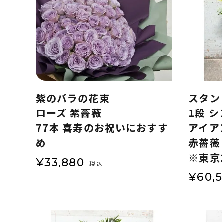
紫のバラの花束
スタン
ローズ 紫薔薇
1段 
77本 喜寿のお祝いにおすす
アイア
め
赤薔薇
※東京
¥
33,880
税込
¥
60,