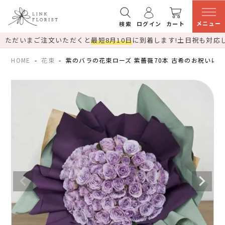
メニュー
検索
ログイン
カート
ただいまご注文いただくと
最短8月10日
に到着します!
土日祝も対応
HOME
花束
紫のバラの花束ローズ 紫薔薇70本 古希のお祝いに