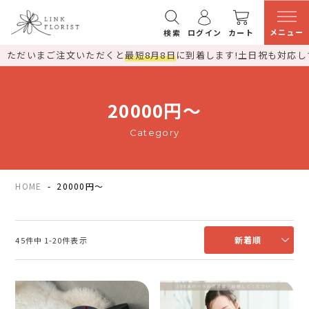
メニュー
検索
ログイン
カート
ただいまご注文いただくと
最短8月8日
に到着します!
土日祝も対応し
20000円～
Category
HOME
20000円～
新着順
45
件中
1
-
20
件表示