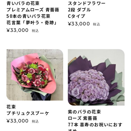
青いバラの花束
スタンドフラワー
プレミアムローズ 青薔薇
2段 ダブル
50本の青いバラ花束
Cタイプ
花言葉「夢叶う・奇跡」
¥
33,000
税込
¥
33,000
税込
花束
紫のバラの花束
プチリュクスブーケ
ローズ 紫薔薇
¥
33,000
税込
77本 喜寿のお祝いにおす
すめ