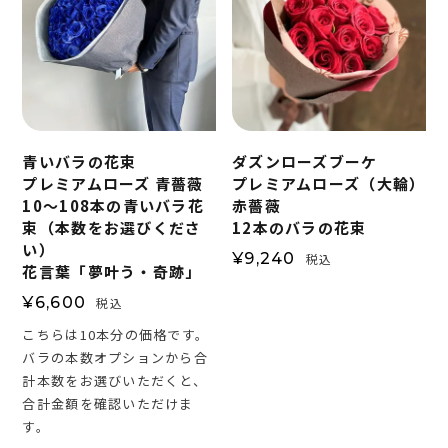
青いバラの花束
ダズンローズブーケ
プレミアムローズ 青薔薇
プレミアムローズ（大輪）
10～108本の青いバラ花
赤薔薇
束（本数をお選びくださ
12本のバラの花束
い）
¥
9,240
税込
花言葉「夢叶う・奇跡」
¥
6,600
税込
こちらは10本分の価格です。
バラの本数オプションから合
計本数をお選びいただくと、
合計金額を確認いただけま
す。