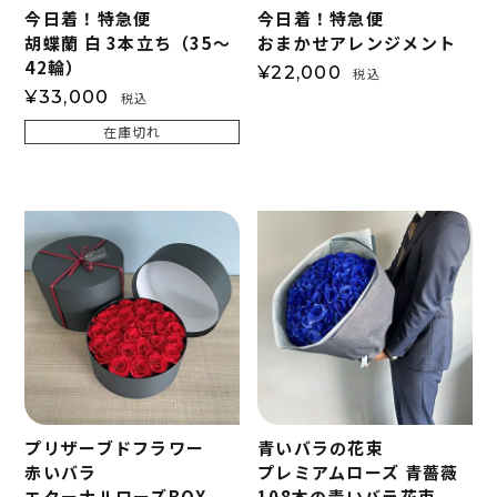
今日着！特急便
今日着！特急便
胡蝶蘭 白 3本立ち（35～
おまかせアレンジメント
42輪）
¥
22,000
税込
¥
33,000
税込
在庫切れ
プリザーブドフラワー
青いバラの花束
赤いバラ
プレミアムローズ 青薔薇
エターナルローズBOX
108本の青いバラ花束