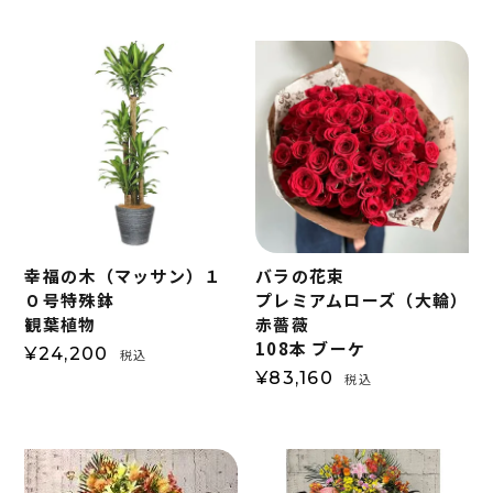
幸福の木（マッサン）１
バラの花束
０号特殊鉢
プレミアムローズ（大輪）
観葉植物
赤薔薇
108本 ブーケ
¥
24,200
税込
¥
83,160
税込