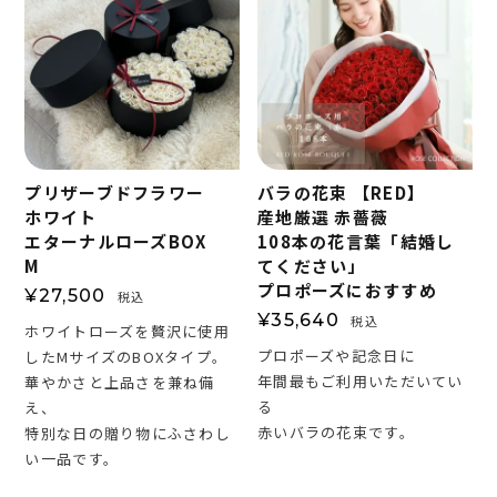
プリザーブドフラワー
バラの花束 【RED】
ホワイト
産地厳選 赤薔薇
エターナルローズBOX
108本の花言葉「結婚し
M
てください」
プロポーズにおすすめ
¥
27,500
税込
¥
35,640
税込
ホワイトローズを贅沢に使用
プロポーズや記念日に
したMサイズのBOXタイプ。
年間最もご利用いただいてい
華やかさと上品さを兼ね備
る
え、
赤いバラの花束です。
特別な日の贈り物にふさわし
い一品です。