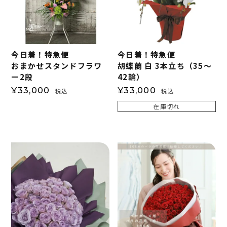
今日着！特急便
今日着！特急便
おまかせスタンドフラワ
胡蝶蘭 白 3本立ち（35～
ー2段
42輪）
¥
33,000
¥
33,000
税込
税込
在庫切れ