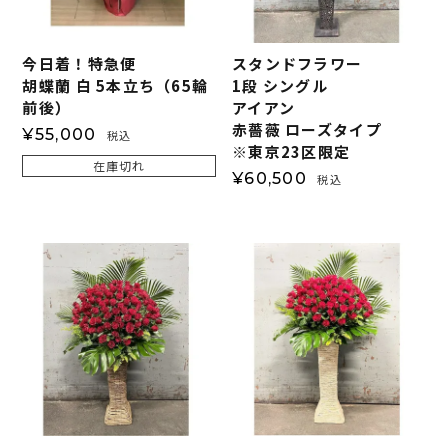
今日着！特急便
スタンドフラワー
胡蝶蘭 白 5本立ち（65輪
1段 シングル
前後）
アイアン
赤薔薇 ローズタイプ
¥
55,000
税込
※東京23区限定
在庫切れ
¥
60,500
税込