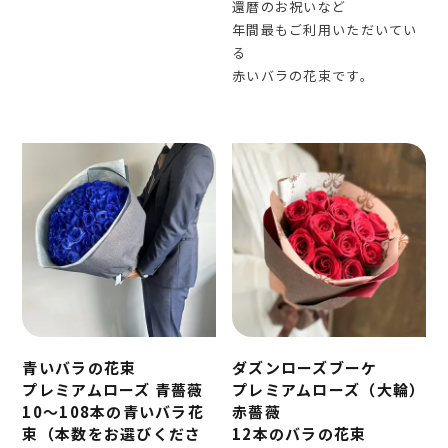
還暦のお祝いなど
年間最もご利用いただいてい
る
赤いバラの花束です。
青いバラの花束
ダズンローズブーケ
プレミアムローズ 青薔薇
プレミアムローズ（大輪）
10～108本の青いバラ花
赤薔薇
束（本数をお選びくださ
12本のバラの花束