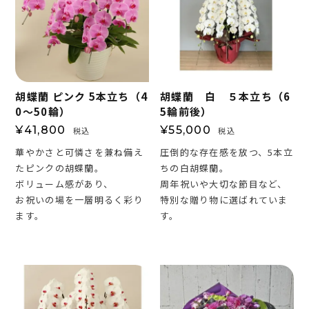
胡蝶蘭 ピンク 5本立ち（4
胡蝶蘭 白 ５本立ち（6
0～50輪）
5輪前後）
¥
41,800
¥
55,000
税込
税込
華やかさと可憐さを兼ね備え
圧倒的な存在感を放つ、5本立
たピンクの胡蝶蘭。
ちの白胡蝶蘭。
ボリューム感があり、
周年祝いや大切な節目など、
お祝いの場を一層明るく彩り
特別な贈り物に選ばれていま
ます。
す。