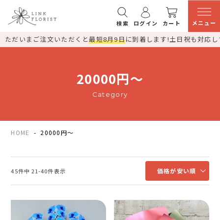
メニュー
検索
ログイン
カート
ただいまご注文いただくと
最短8月9日
に到着します!
土日祝も対応し
20000円～
Category
HOME
20000円～
価格が安い順
45
件中
21
-
40
件表示