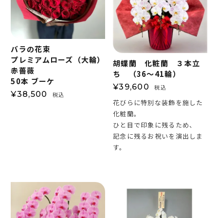
バラの花束
プレミアムローズ（大輪）
胡蝶蘭 化粧蘭 ３本立
赤薔薇
ち （36～41輪）
50本 ブーケ
¥
39,600
税込
¥
38,500
税込
花びらに特別な装飾を施した
化粧蘭。
ひと目で印象に残るため、
記念に残るお祝いを演出しま
す。