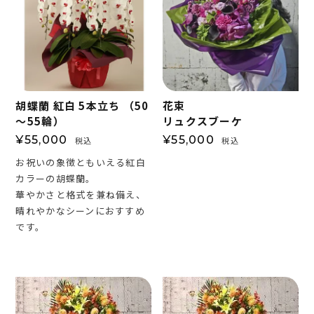
胡蝶蘭 紅白 5本立ち （50
花束
～55輪）
リュクスブーケ
¥
55,000
¥
55,000
税込
税込
お祝いの象徴ともいえる紅白
カラーの胡蝶蘭。
華やかさと格式を兼ね備え、
晴れやかなシーンにおすすめ
です。