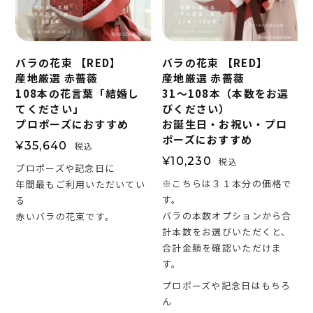
バラの花束 【RED】
バラの花束 【RED】
産地厳選 赤薔薇
産地厳選 赤薔薇
108本の花言葉「結婚し
31～108本（本数をお選
てください」
びください）
プロポーズにおすすめ
お誕生日・お祝い・プロ
ポーズにおすすめ
¥
35,640
税込
¥
10,230
税込
プロポーズや記念日に
※こちらは３１本分の価格で
年間最もご利用いただいてい
す。
る
バラの本数オプションから合
赤いバラの花束です。
計本数をお選びいただくと、
合計金額を確認いただけま
す。
プロポーズや記念日はもちろ
ん