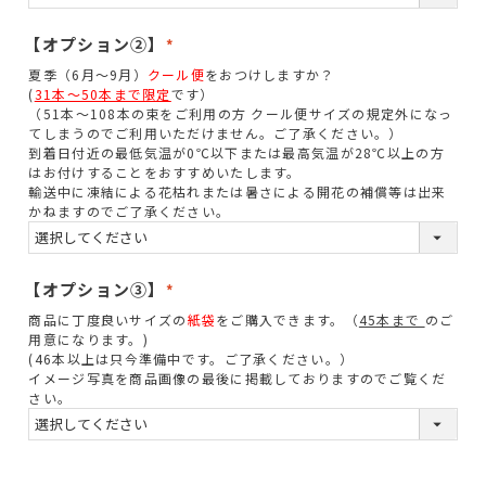
)
【オプション②】
(
夏季（6月～9月）
クール便
をおつけしますか？
必
(
31本～50本まで限定
です）
須
（51本～108本の束をご利用の方 クール便サイズの規定外になっ
てしまうのでご利用いただけません。ご了承ください。）
)
到着日付近の最低気温が0℃以下または最高気温が28℃以上の方
はお付けすることをおすすめいたします。
輸送中に凍結による花枯れまたは暑さによる開花の補償等は出来
かねますのでご了承ください。
【オプション③】
(
商品に丁度良いサイズの
紙袋
をご購入できます。（
45本まで
のご
必
用意になります。)
須
(46本以上は只今準備中です。ご了承ください。）
イメージ写真を商品画像の最後に掲載しておりますのでご覧くだ
)
さい。