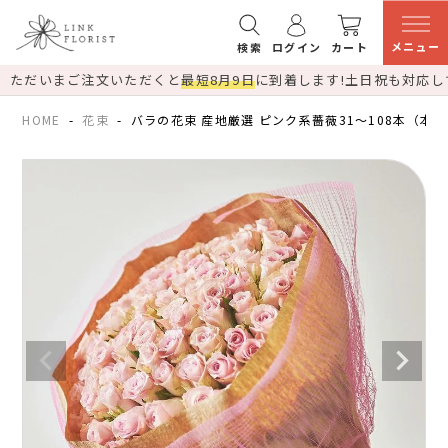
メニュー
検索
ログイン
カート
ただいまご注文いただくと
最短8月9日
に到着します!
土日祝も対応し
HOME
花束
バラの花束 産地厳選 ピンク系薔薇31～108本（本