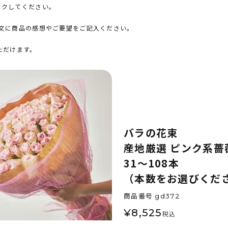
ックしてください。
文に商品の感想やご要望をご記入ください。
。
ただけます。
バラの花束
産地厳選 ピンク系薔
31～108本
（本数をお選びくだ
商品番号
gd372
¥
8,525
税込