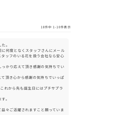
18
件中
1
-
10
件表示
た。

前に何度となくスタッフさんにメール
スタッフのいる花を扱う会社なら安心
しっかり応えて頂き感謝の気持ちでい
えて頂き心から感謝の気持ちでいっぱ
てこれから先も誕生日にはプチサプラ
す。

て益々ご活躍されますこと願っていま