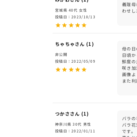
義理母
宮城県
40代
女性
わせし
投稿日
2023/10/13
ちゃちゃ
1
母の日
非公開
日頃か
投稿日
2022/05/09
鮮度の
咲き加
画像よ
また利
つかさ
1
バラの
神奈川県
30代
男性
バラ花
投稿日
2022/01/11
です。
