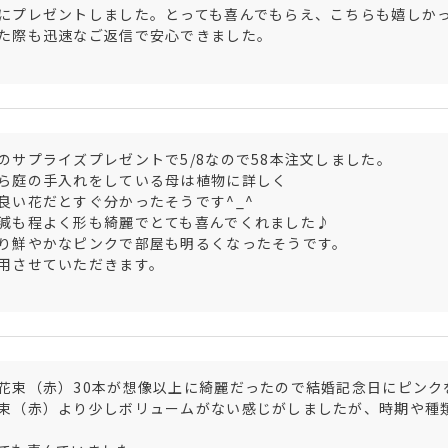
にプレゼントしました。とっても喜んでもらえ、こちらも嬉しか
た際も迅速なご返信で安心できました。
のサプライズプレゼントで5/8なので58本注文しました。

ら庭の手入れをしている母は植物に詳しく

良い花だとすぐ分かったそうです^_^

減も程よく形も綺麗でとても喜んでくれました♪

り鮮やかなピンクで部屋も明るくなったそうです。

用させていただきます。

花束（赤）30本が想像以上に綺麗だったので結婚記念日にピンクを
束（赤）より少しボリュームがない感じがしましたが、時期や種