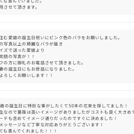
ても喜んでいました。

用させて頂きます。
住む愛娘の誕生日祝いにピンク色のバラをお願いしました。

の写真以上の綺麗なバラが届き

イズで送った愛娘より

笑顔の写真が！！

フの方に御礼のお電話させて頂きました。

妻の誕生日にもお世話になりました。

よろしくお願いします！！
0歳の誕生日に特別な事がしたくて50本の花束を探してました！

生なので薔薇は高いイメージがありましたがコストも良く大きめ
ードも含めてイメージ通りだったのですぐに決めました！

メッセージなど丁寧な対応ありがとうございます！

ても喜んでくれました！！！