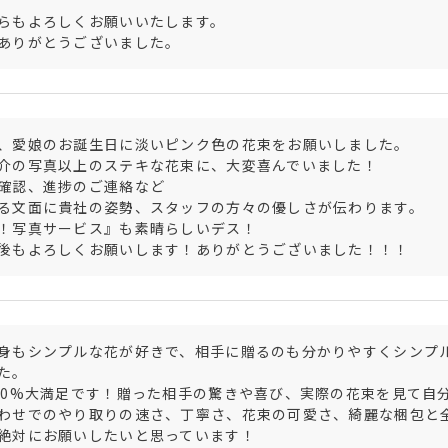
らもよろしくお願いいたします。

ありがとうございました。
、愛娘のお誕生日に淡いピンク色の花束をお願いしました。

介の写真以上のステキな花束に、大変喜んでいました！

確認、進捗のご連絡など

る文面に貴社の姿勢、スタッフの方々の優しさが伝わります。

！写真サービス』も素晴らしいデス！

後もよろしくお願いします！ありがとうございました！！！
身もシンプルな花が好きで、相手に贈るのも分かりやすくシンプ
た。

20%大満足です！贈った相手の驚きや喜び、実際の花束を見て自分
わせでのやり取りの速さ、丁寧さ、花束の可愛さ、綺麗な梱包と全
絶対にお願いしたいと思っています！
