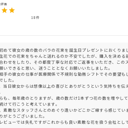
18
初めて彼女の歳の数のバラの花束を誕生日プレゼントにおくりまし
生花での花束をちゃんと送れるのか不安でしたが、購入を決める
合わせをしたり、その都度丁寧な対応でご返事をいただき、この
願いできると思い、迷うこととなくお願いいたしました。

相手の彼女の仕事が医療関係で不規則な勤務シフトでその要望も
でした。

、当日彼女からは想像以上の喜びとありがとうという気持ちを伝


らも、毎年歳のとりますが、歳の数だけ1本ずつ花の数を増やし
続けて行こうと考えています。

、素敵なスタッフさんとのめぐり逢いかどこかご縁すら感じていま
りがとうございました。

レビューでは失礼ですがこれからも良い素敵な花を扱う会社とし