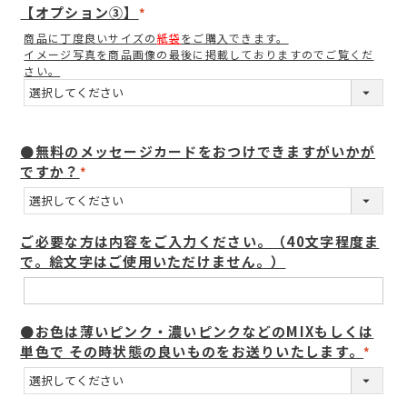
【オプション③】
(
商品に丁度良いサイズの
紙袋
をご購入できます。
必
イメージ写真を商品画像の最後に掲載しておりますのでご覧くだ
須
さい。
)
●無料のメッセージカードをおつけできますがいかが
ですか？
(
必
須
ご必要な方は内容をご入力ください。（40文字程度ま
)
で。絵文字はご使用いただけません。）
●お色は薄いピンク・濃いピンクなどのMIXもしくは
単色で その時状態の良いものをお送りいたします。
(
必