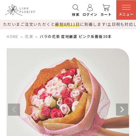
メニュー
検索
ログイン
カート
ただいまご注文いただくと
最短8月11日
に到着します!
土日祝も対応
HOME
花束
バラの花束 産地厳選 ピンク系薔薇30本