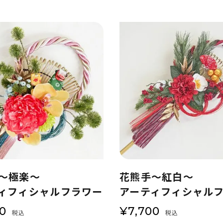
～極楽～
花熊手～紅白～
ィフィシャルフラワー
アーティフィシャル
00
¥
7,700
税込
税込