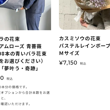
カスミソウの花束
ラの花束
パステルレインボー
アムローズ 青薔薇
Ｍサイズ
108本の青いバラ花束
をお選びください）
¥
7,150
税込
「夢叶う・奇跡」
00
税込
0本分の価格です。
数オプションから合計本数をお選
くと、
を確認いただけます。