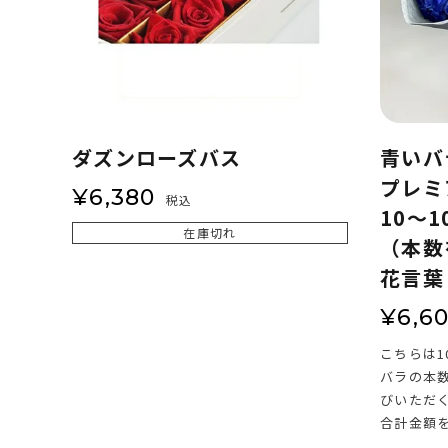
ダズンローズバス
青いバ
プレミ
¥
6,380
税込
10～
在庫切れ
（本数
花言葉
¥
6,6
こちらは1
バラの本
びいただ
合計金額