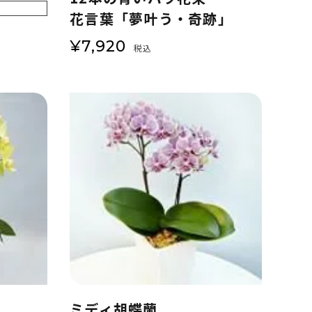
花言葉「夢叶う・奇跡」
¥
7,920
税込
ミディ胡蝶蘭