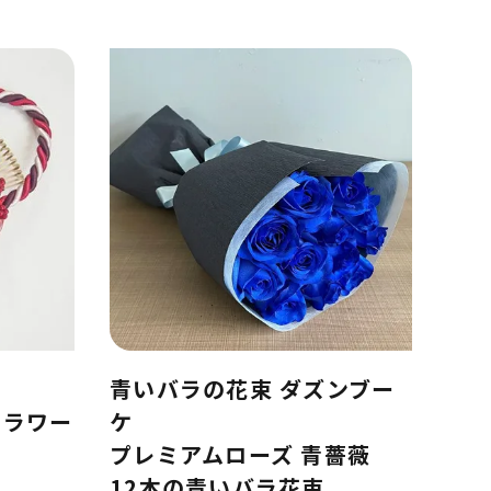
青いバラの花束 ダズンブー
フラワー
ケ
プレミアムローズ 青薔薇
12本の青いバラ花束