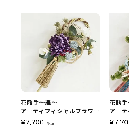
花熊手～雅～
花熊手
アーティフィシャルフラワー
アーテ
¥
7,700
¥
7,7
税込