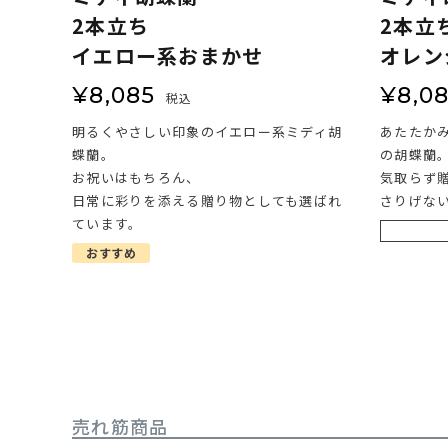
2本立ち
2本立
イエロー系おまかせ
オレン
¥
8,085
¥
8,0
税込
明るくやさしい印象のイエロー系ミディ胡
あたたか
蝶蘭。
の胡蝶蘭
お祝いはもちろん、
気取らず
日常に彩りを添える贈り物としても選ばれ
さりげな
ています。
おすすめ
売れ筋商品