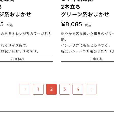
ち
2本立ち
ジ系おまかせ
グリーン系おまかせ
85
¥
8,085
税込
税込
みのあるオレンジ系カラーが魅力
爽やかで落ち着いた印象のグリ
。
蘭。
贈れるサイズ感で、
インテリアにもなじみやすく、
いお祝いにおすすめです。
幅広いシーンでお選びいただけ
在庫切れ
在庫切れ
1
2
3
4