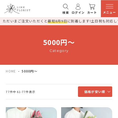
メニュー
検索
ログイン
カート
ただいまご注文いただくと
最短8月9日
に到着します!
土日祝も対応し
5000円～
Category
HOME
5000円～
価格が安い順
77
件中
61
-
77
件表示