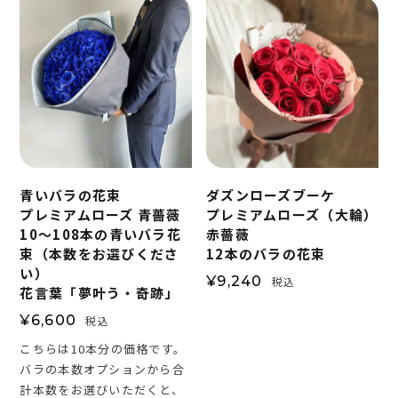
青いバラの花束
ダズンローズブーケ
プレミアムローズ 青薔薇
プレミアムローズ（大輪）
10～108本の青いバラ花
赤薔薇
束（本数をお選びくださ
12本のバラの花束
い）
¥
9,240
税込
花言葉「夢叶う・奇跡」
¥
6,600
税込
こちらは10本分の価格です。
バラの本数オプションから合
計本数をお選びいただくと、