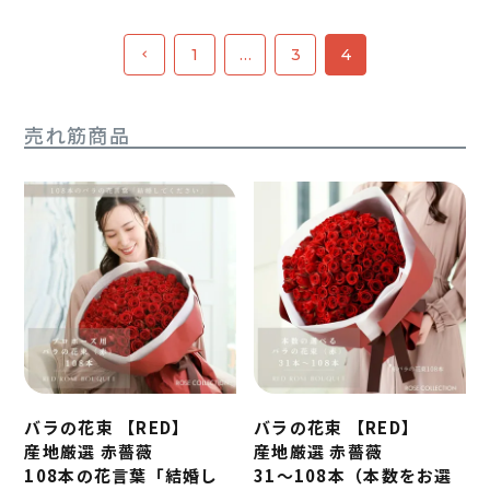
1
…
3
4
売れ筋商品
バラの花束 【RED】
バラの花束 【RED】
産地厳選 赤薔薇
産地厳選 赤薔薇
108本の花言葉「結婚し
31～108本（本数をお選