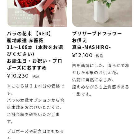
バラの花束 【RED】
プリザーブドフラワー
産地厳選 赤薔薇
お供え
31～108本（本数をお選
真白-MASHIRO-
びください）
¥
12,100
税込
お誕生日・お祝い・プロ
白を基調にした、清らかで凛
ポーズにおすすめ
とした印象のお供え花。
¥
10,230
税込
仏前に自然になじみ、
※こちらは３１本分の価格で
控えめながらも上質感のある
す。
一品です。
バラの本数オプションから合
計本数をお選びいただくと、
合計金額を確認いただけま
す。
プロポーズや記念日はもちろ
ん