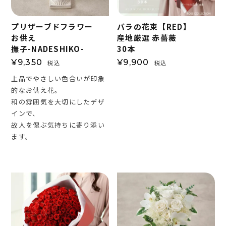
プリザーブドフラワー
バラの花束【RED】
お供え
産地厳選 赤薔薇
撫子-NADESHIKO-
30本
¥
9,350
¥
9,900
税込
税込
上品でやさしい色合いが印象
的なお供え花。
和の雰囲気を大切にしたデザ
インで、
故人を偲ぶ気持ちに寄り添い
ます。