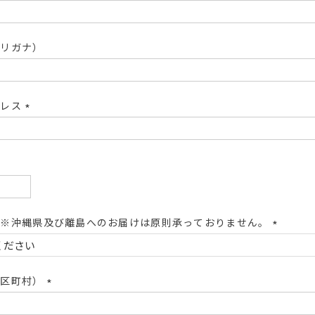
フリガナ）
ドレス
(必
須)
(必
須)
 ※沖縄県及び離島へのお届けは原則承っておりません。
(必
須)
市区町村）
(必
須)