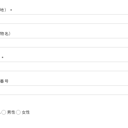
番地）
(必
須)
建物名）
号
(必
須)
ス番号
し
男性
女性