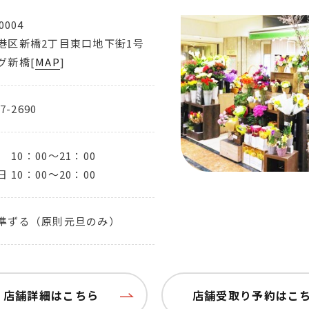
0004
港区新橋2丁目東口地下街1号
グ新橋[
MAP
]
7-2690
10：00～21：00
日
10：00～20：00
準ずる（原則元旦のみ）
店舗詳細はこちら
店舗受取り予約はこ