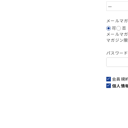
メールマ
可
否
メールマ
マガジン
パスワー
会員規
個人情