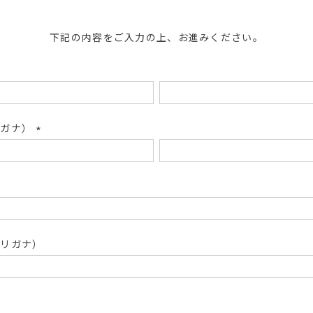
下記の内容をご入力の上、お進みください。
リガナ）
(必
須)
フリガナ）