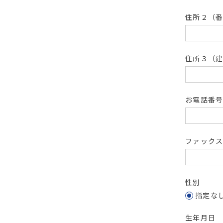
住所２（
住所３（
お電話番
ファック
性別
指定な
生年月日