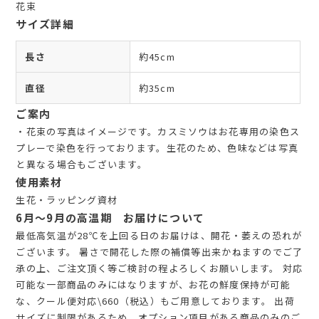
花束
サイズ詳細
長さ
約45cm
直径
約35cm
ご案内
・花束の写真はイメージです。カスミソウはお花専用の染色ス
プレーで染色を行っております。生花のため、色味などは写真
と異なる場合もございます。
使用素材
生花・ラッピング資材
6月～9月の高温期 お届けについて
最低高気温が28℃を上回る日のお届けは、開花・萎えの恐れが
ございます。 暑さで開花した際の補償等出来かねますのでご了
承の上、ご注文頂く等ご検討の程よろしくお願いします。 対応
可能な一部商品のみにはなりますが、お花の鮮度保持が可能
な、クール便対応\660（税込）もご用意しております。 出荷
サイズに制限があるため、オプション項目がある商品のみのご