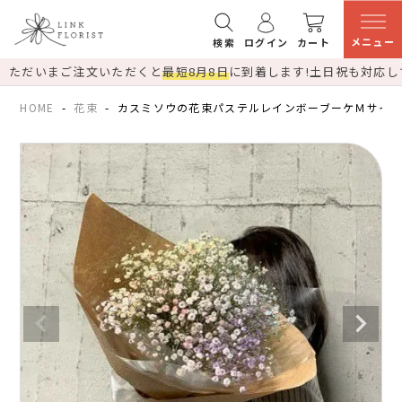
メニュー
検索
ログイン
カート
ただいまご注文いただくと
最短8月8日
に到着します!
土日祝も対応し
HOME
花束
カスミソウの花束パステルレインボーブーケＭサイ