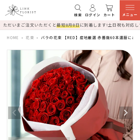
メニュー
検索
ログイン
カート
ただいまご注文いただくと
最短8月8日
に到着します!
土日祝も対応し
HOME
花束
バラの花束 【RED】産地厳選 赤薔薇60本還暦にお