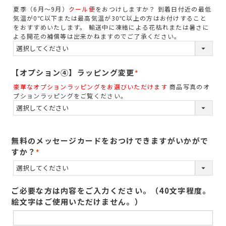
(
夏季（6月～9月）
クール便
をおつけしますか？ 到着日付近の最低
必
気温が0℃以下または最高気温が30℃以上の方はお付けすること
須
をおすすめいたします。 輸送中に凍結による花枯れまたは暑さに
よる開花の補償等は出来かねますのでご了承ください。
)
【オプション④】ラッピング変更
(
豪華なオプションラッピングをお選びいただけます
商品写真のオ
必
プションラッピングをご覧ください。
須
)
無料のメッセージカードをおつけできますがいかがで
すか？
(
必
須
ご必要な方は内容をご入力ください。（40文字程度。
)
絵文字はご使用いただけません。）