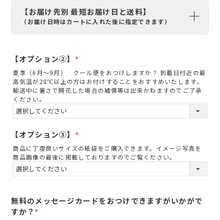
【お届け先別 最短お届け日と送料】
（お届け日時はカートに入れた後に指定できます）
【オプション②】
(
夏季（6月～9月） クール便をおつけしますか？ 到着日付近の最
必
高気温が28℃以上の方はお付けすることをおすすめいたします。
須
輸送中に暑さで開花した場合の補償等は出来かねますのでご了承
ください。
)
【オプション③】
(
商品に丁度良いサイズの紙袋をご購入できます。イメージ写真を
必
商品画像の最後に掲載しておりますのでご覧ください。
須
)
無料のメッセージカードをおつけできますがいかがで
すか？