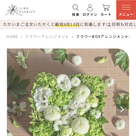
メニュー
検索
ログイン
カート
ただいまご注文いただくと
最短8月10日
に到着します!
土日祝も対応
HOME
フラワーアレンジメント
フラワーBOXアレンジメント白