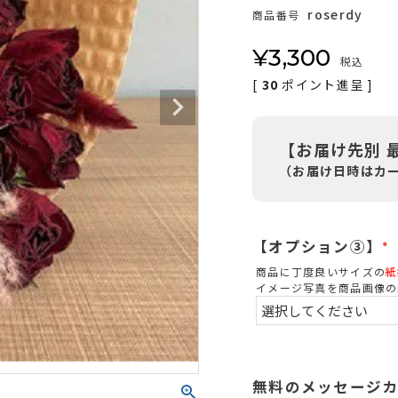
roserdy
商品番号
¥
3,300
税込
[
30
ポイント進呈 ]
【お届け先別 
（お届け日時はカ
【オプション③】
(
商品に丁度良いサイズの
紙
イメージ写真を商品画像の
)
無料のメッセージ