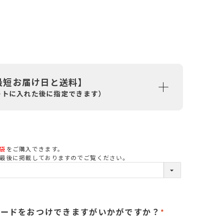
最短お届け日と送料】
ートに入れた後に指定できます）
袋
をご購入できます。
必
最後に掲載しておりますのでご覧ください。
須
カードをおつけできますがいかがですか？