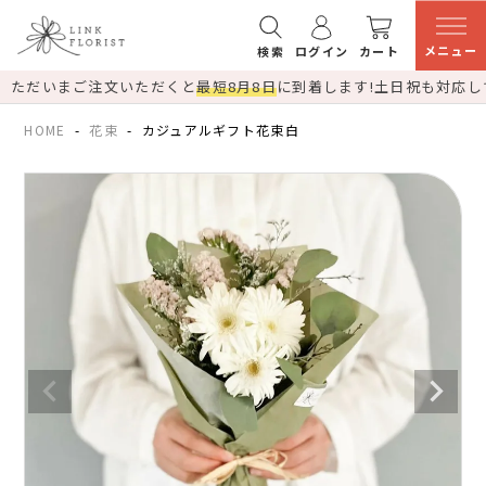
メニュー
検索
ログイン
カート
ただいまご注文いただくと
最短8月8日
に到着します!
土日祝も対応し
HOME
花束
カジュアルギフト花束白