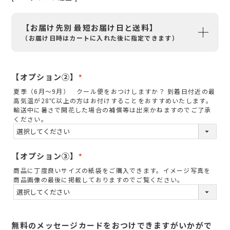
【お届け先別 最短お届け日と送料】
（お届け日時はカートに入れた後に指定できます）
【オプション②】
(
夏季（6月～9月） クール便をおつけしますか？ 到着日付近の最
必
高気温が28℃以上の方はお付けすることをおすすめいたします。
須
輸送中に暑さで開花した場合の補償等は出来かねますのでご了承
ください。
)
【オプション③】
(
商品に丁度良いサイズの紙袋をご購入できます。イメージ写真を
必
商品画像の最後に掲載しておりますのでご覧ください。
須
)
無料のメッセージカードをおつけできますがいかがで