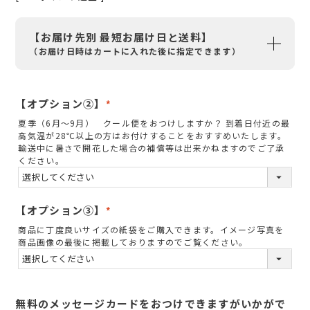
【お届け先別 最短お届け日と送料】
（お届け日時はカートに入れた後に指定できます）
【オプション②】
(
夏季（6月～9月） クール便をおつけしますか？ 到着日付近の最
必
高気温が28℃以上の方はお付けすることをおすすめいたします。
須
輸送中に暑さで開花した場合の補償等は出来かねますのでご了承
ください。
)
【オプション③】
(
商品に丁度良いサイズの紙袋をご購入できます。イメージ写真を
必
商品画像の最後に掲載しておりますのでご覧ください。
須
)
無料のメッセージカードをおつけできますがいかがで