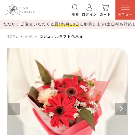
メニュー
検索
ログイン
カート
ただいまご注文いただくと
最短8月10日
に到着します!
土日祝も対応
HOME
花束
カジュアルギフト花束赤