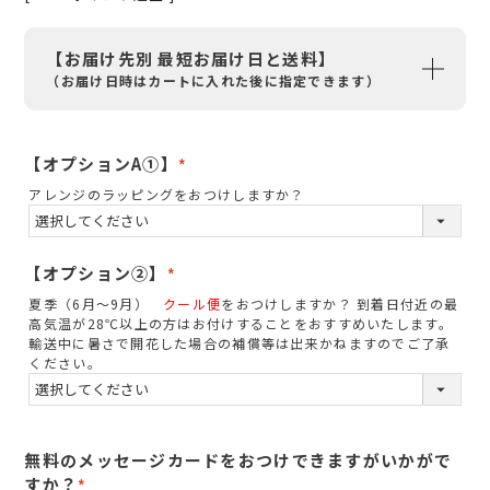
【お届け先別 最短お届け日と送料】
（お届け日時はカートに入れた後に指定できます）
【オプションA①】
(
アレンジのラッピングをおつけしますか？
必
須
)
【オプション②】
(
夏季（6月～9月）
クール便
をおつけしますか？ 到着日付近の最
必
高気温が28℃以上の方はお付けすることをおすすめいたします。
須
輸送中に暑さで開花した場合の補償等は出来かねますのでご了承
ください。
)
無料のメッセージカードをおつけできますがいかがで
すか？