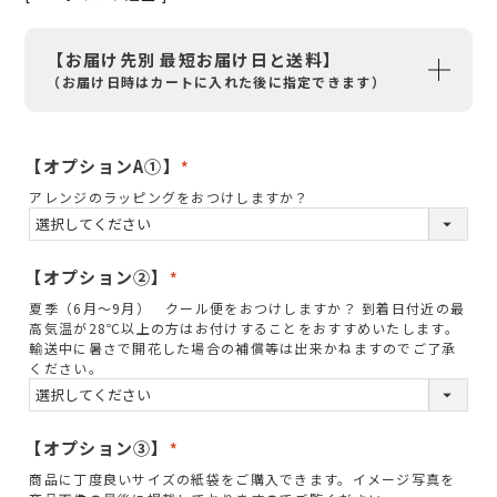
【お届け先別 最短お届け日と送料】
（お届け日時はカートに入れた後に指定できます）
【オプションA①】
(
アレンジのラッピングをおつけしますか？
必
須
)
【オプション②】
(
夏季（6月～9月） クール便をおつけしますか？ 到着日付近の最
必
高気温が28℃以上の方はお付けすることをおすすめいたします。
須
輸送中に暑さで開花した場合の補償等は出来かねますのでご了承
ください。
)
【オプション③】
(
商品に丁度良いサイズの紙袋をご購入できます。イメージ写真を
必