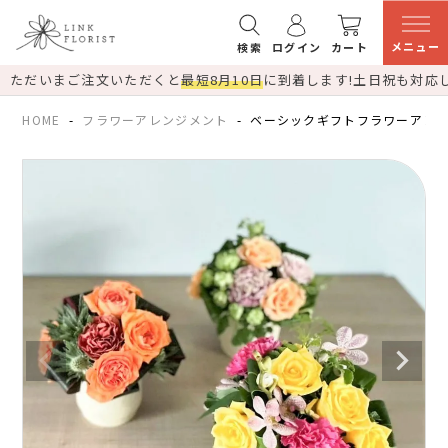
メニュー
検索
ログイン
カート
ただいまご注文いただくと
最短8月10日
に到着します!
土日祝も対応
HOME
フラワーアレンジメント
ベーシックギフトフラワーアレン