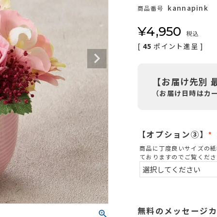
kannapink
商品番号
¥
4,950
税込
[
45
ポイント進呈 ]
【お届け先別 
（お届け日時はカ
【オプション③】
(
商品に丁度良いサイズの紙
ておりますのでご覧くださ
)
無料のメッセージ