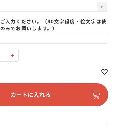
(
必
須
ご入力ください。（40文字程度・絵文字は使
)
のみでお願いします。）
ス
カートに入れる