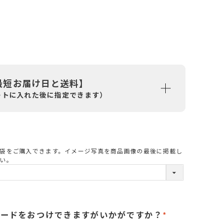
最短お届け日と送料】
ートに入れた後に指定できます）
袋をご購入できます。イメージ写真を商品画像の最後に掲載し
必
い。
須
カードをおつけできますがいかがですか？