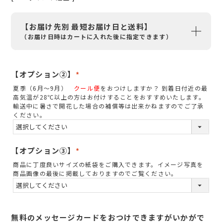
【お届け先別 最短お届け日と送料】
（お届け日時はカートに入れた後に指定できます）
【オプション②】
(
夏季（6月～9月）
クール便
をおつけしますか？ 到着日付近の最
必
高気温が28℃以上の方はお付けすることをおすすめいたします。
須
輸送中に暑さで開花した場合の補償等は出来かねますのでご了承
ください。
)
【オプション③】
(
商品に丁度良いサイズの紙袋をご購入できます。イメージ写真を
必
商品画像の最後に掲載しておりますのでご覧ください。
須
)
無料のメッセージカードをおつけできますがいかがで