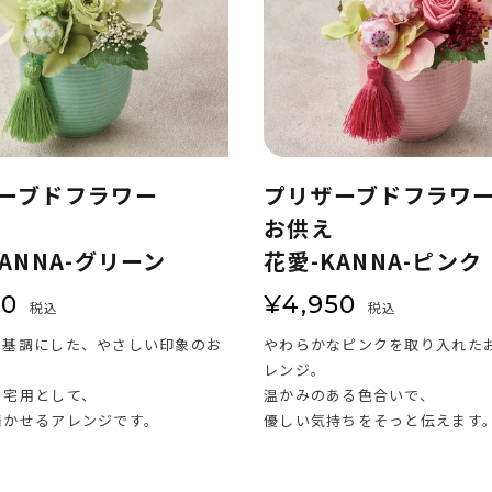
ーブドフラワー
プリザーブドフラワ
お供え
ANNA-グリーン
花愛-KANNA-ピンク
50
¥
4,950
税込
税込
を基調にした、やさしい印象のお
やわらかなピンクを取り入れた
レンジ。
自宅用として、
温かみのある色合いで、
着かせるアレンジです。
優しい気持ちをそっと伝えます