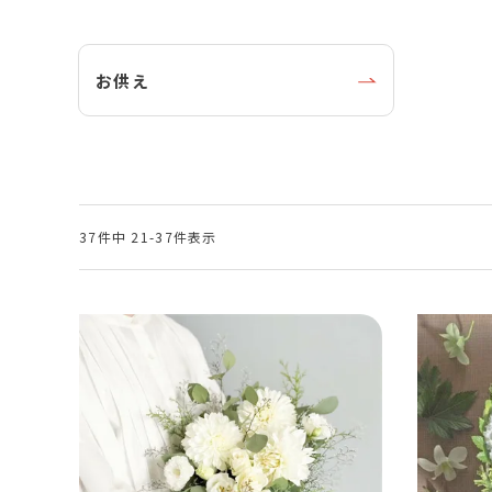
お供え
37
件中
21
-
37
件表示