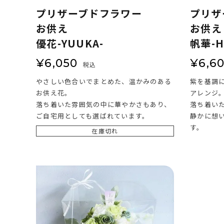
プリザーブドフラワー
プリザ
お供え
お供え
優花-YUUKA-
帆華-
¥
6,050
¥
6,6
税込
やさしい色合いでまとめた、温かみのある
紫を基調
お供え花。
アレンジ
落ち着いた雰囲気の中に華やかさもあり、
落ち着い
ご自宅用としても選ばれています。
静かに想
す。
在庫切れ