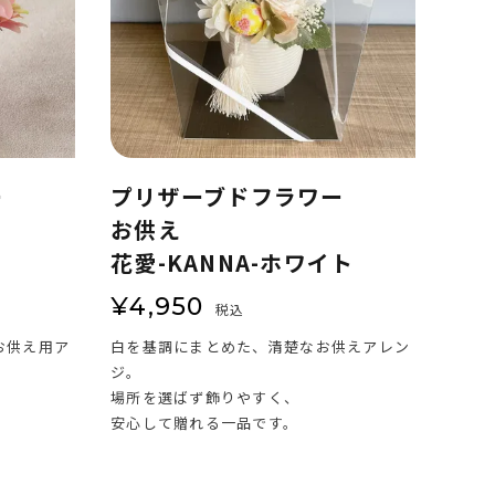
ー
プリザーブドフラワー
お供え
花愛-KANNA-ホワイト
¥
4,950
税込
お供え用ア
白を基調にまとめた、清楚なお供えアレン
ジ。
場所を選ばず飾りやすく、
。
安心して贈れる一品です。