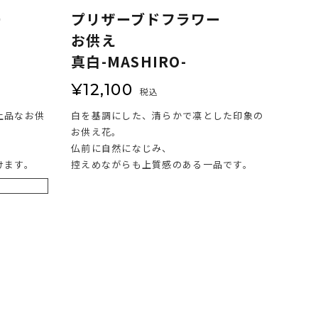
ー
プリザーブドフラワー
お供え
真白-MASHIRO-
¥
12,100
税込
上品なお供
白を基調にした、清らかで凛とした印象の
お供え花。
仏前に自然になじみ、
けます。
控えめながらも上質感のある一品です。