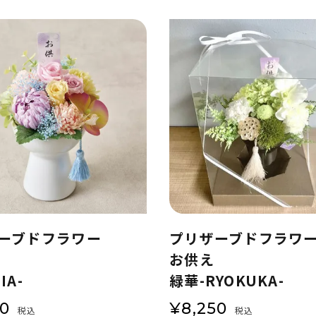
ーブドフラワー
プリザーブドフラワ
お供え
IA-
緑華-RYOKUKA-
50
¥
8,250
税込
税込