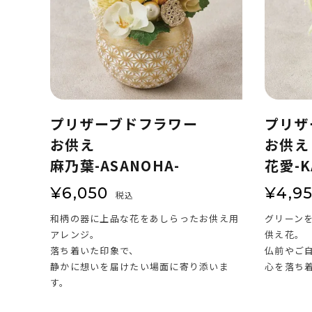
プリザーブドフラワー
プリザ
お供え
お供え
麻乃葉-ASANOHA-
花愛-K
¥
6,050
¥
4,9
税込
和柄の器に上品な花をあしらったお供え用
グリーン
アレンジ。
供え花。
落ち着いた印象で、
仏前やご
静かに想いを届けたい場面に寄り添いま
心を落ち
す。