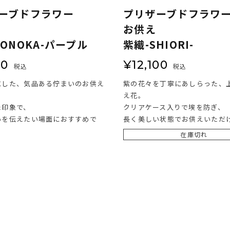
ーブドフラワー
プリザーブドフラワ
お供え
HONOKA-パープル
紫織-SHIORI-
00
¥
12,100
税込
税込
にした、気品ある佇まいのお供え
紫の花々を丁寧にあしらった、
。
え花。
た印象で、
クリアケース入りで埃を防ぎ、
いを伝えたい場面におすすめで
長く美しい状態でお供えいただ
在庫切れ