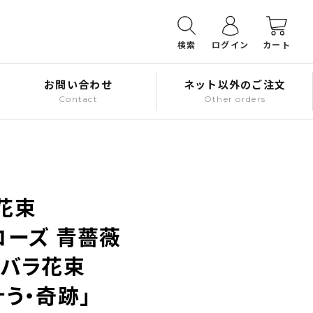
検索
ログイン
カート
お問い合わせ
ネット以外のご注文
Contact
Other orders
花束
ローズ 青薔薇
いバラ花束
う・奇跡」