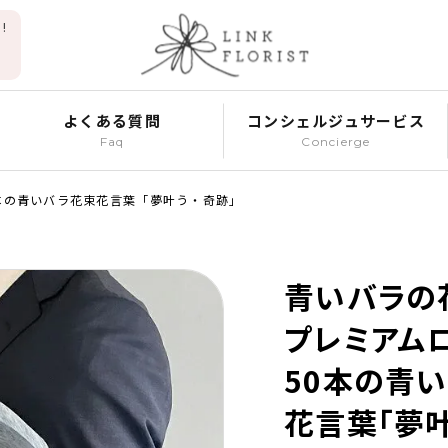
!
よくある質問
コンシェルジュサービス
Faq
Concierge
0本の青いバラ花束花言葉「夢叶う・奇跡」
青いバラの
プレミアム
50本の青
花言葉「夢叶