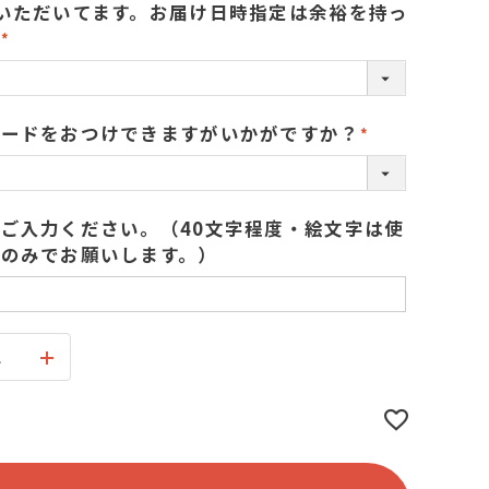
いただいてます。お届け日時指定は余裕を持っ
★
(
必
須
カードをおつけできますがいかがですか？
)
(
必
須
ご入力ください。（40文字程度・絵文字は使
)
のみでお願いします。）
ス