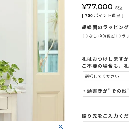
¥
77,000
税込
[
700
ポイント進呈 ]
胡蝶蘭のラッピン
なし
+
¥
0
ラ
税込
札はおつけします
ご不要の場合も、
・頭書きが"その他
贈り先をご入力くだ