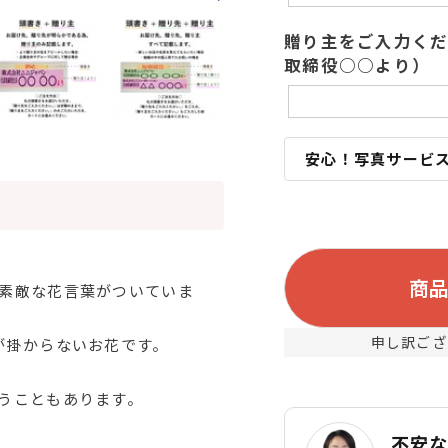
贈り主をご入力く
取締役○○より）
安心！写真サービ
商
素敵な花言葉がついていま
申し訳ござ
が掛からないお花です。
うこともあります。
不安