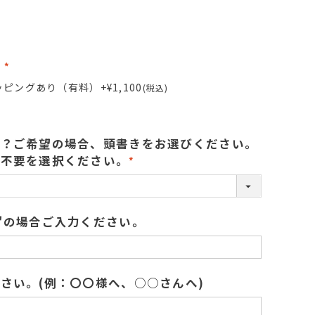
グ
(
ッピングあり（有料）
+
¥
1,100
税込
必
須
)
か？ご希望の場合、頭書きをお選びください。
札不要を選択ください。
(
必
須
"の場合ご入力ください。
)
さい。(例：〇〇様へ、○○さんへ)