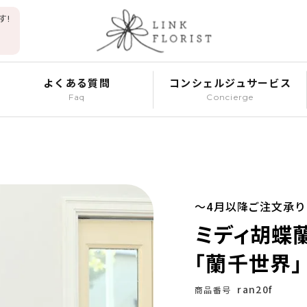
す!
よくある質問
コンシェルジュサービス
Faq
Concierge
」
～4月以降ご注文承り
ミディ胡蝶蘭
「蘭千世界」
ran20f
商品番号