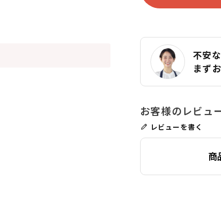
不安
まず
レビューを書く
商