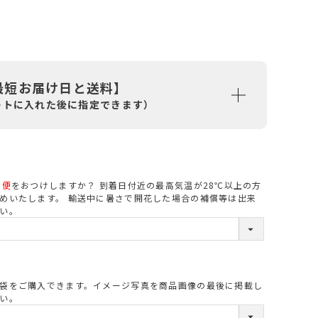
最短お届け日と送料】
ートに入れた後に指定できます）
ル便
をおつけしますか？ 到着日付近の最高気温が28℃以上の方
必
めいたします。 輸送中に暑さで開花した場合の補償等は出来
い。
須
袋をご購入できます。イメージ写真を商品画像の最後に掲載し
必
い。
須