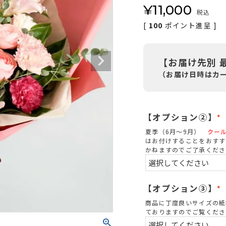
¥
11,000
税込
[
100
ポイント進呈 ]
【お届け先別 
（お届け日時はカ
【オプション②】
(
夏季（6月～9月）
クー
はお付けすることをおすす
かねますのでご了承くださ
)
【オプション③】
(
商品に丁度良いサイズの紙
ておりますのでご覧くださ