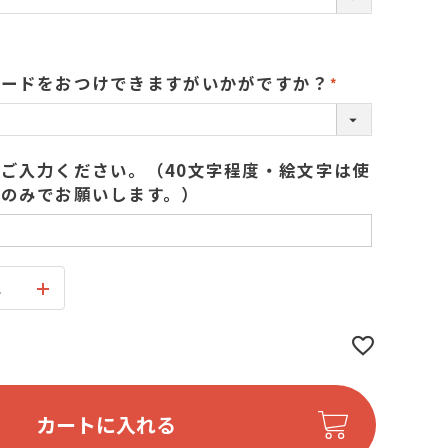
カードをおつけできますがいかがですか？
(
必
須
ご入力ください。（40文字程度・絵文字は使
)
のみでお願いします。）
ス
カートに入れる