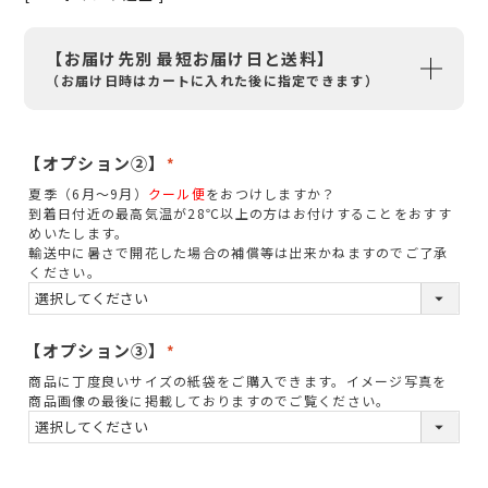
【お届け先別 最短お届け日と送料】
（お届け日時はカートに入れた後に指定できます）
【オプション②】
(
夏季（6月～9月）
クール便
をおつけしますか？
必
到着日付近の最高気温が28℃以上の方はお付けすることをおすす
須
めいたします。
輸送中に暑さで開花した場合の補償等は出来かねますのでご了承
)
ください。
【オプション③】
(
商品に丁度良いサイズの紙袋をご購入できます。イメージ写真を
必
商品画像の最後に掲載しておりますのでご覧ください。
須
)