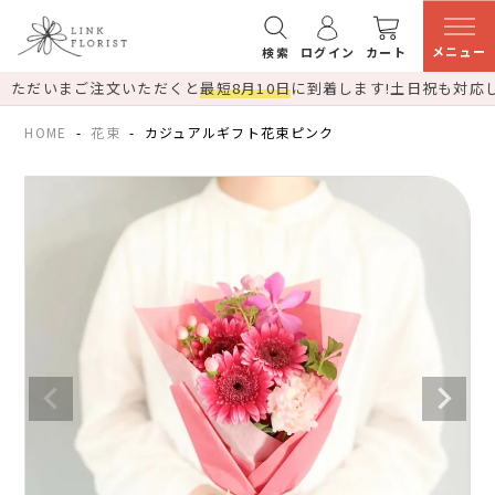
メニュー
検索
ログイン
カート
ただいまご注文いただくと
最短8月10日
に到着します!
土日祝も対応
HOME
花束
カジュアルギフト花束ピンク