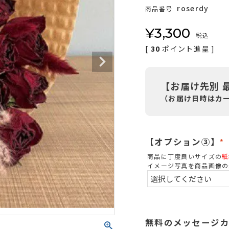
roserdy
商品番号
¥
3,300
税込
[
30
ポイント進呈 ]
【お届け先別 
（お届け日時はカ
【オプション③】
(
商品に丁度良いサイズの
紙
イメージ写真を商品画像の
)
無料のメッセージ