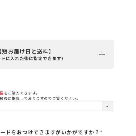
最短お届け日と送料】
ートに入れた後に指定できます）
袋
をご購入できます。
必
最後に掲載しておりますのでご覧ください。
須
カードをおつけできますがいかがですか？