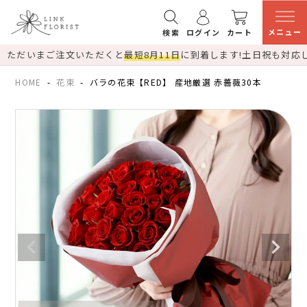
メニュー
検索
ログイン
カート
ただいまご注文いただくと
最短8月11日
に到着します!
土日祝も対応
HOME
花束
バラの花束【RED】 産地厳選 赤薔薇30本