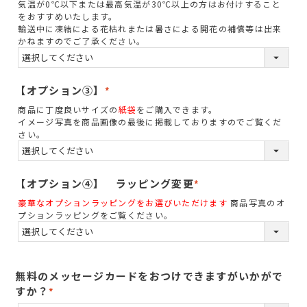
必
気温が0℃以下または最高気温が30℃以上の方はお付けすること
須
をおすすめいたします。
輸送中に凍結による花枯れまたは暑さによる開花の補償等は出来
)
かねますのでご了承ください。
【オプション③】
(
商品に丁度良いサイズの
紙袋
をご購入できます。
必
イメージ写真を商品画像の最後に掲載しておりますのでご覧くだ
須
さい。
)
【オプション④】 ラッピング変更
(
豪華なオプションラッピングをお選びいただけます
商品写真のオ
必
プションラッピングをご覧ください。
須
)
無料のメッセージカードをおつけできますがいかがで
すか？
(