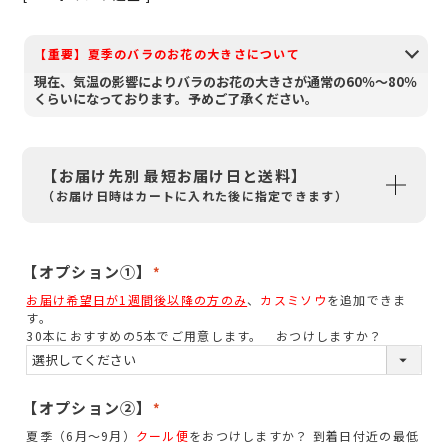
【重要】夏季のバラのお花の大きさについて
現在、気温の影響によりバラのお花の大きさが通常の60％～80％
くらいになっております。予めご了承ください。
【お届け先別 最短お届け日と送料】
（お届け日時はカートに入れた後に指定できます）
【オプション①】
(
お届け希望日が1週間後以降の方のみ
、
カスミソウ
を追加できま
必
す。
須
30本におすすめの5本でご用意します。 おつけしますか？
)
【オプション②】
(
夏季（6月～9月）
クール便
をおつけしますか？ 到着日付近の最低