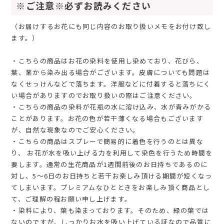
※ご注意※必ずお読みください
（お届けするお花にも同じ内容のお取り扱いメモをお付け致し
ます。）
・こちらの商品はお花の染料を使用し染めており、花びら、
葉、茎から染み出る場合がございます。皮膚についても問題は
なくせっけんなどで落ちます。洋服などに付着すると落ちにく
い場合がありますのでお取り扱いの際はご注意ください。
・こちらの商品の染料が花瓶の水に溶け込み、水が青みがかる
ことがあります。お花の色が若干薄くなる場合もございます
が、自然な現象なのでご安心ください。
・こちらの商品はスプレーで簡易的に着色を行うのとは異な
り、 お花が水を吸い上げる力を利用して染色を行うため時間を
要します。通常の生花商品が1週間前後のお日持ちであるのに
対し、5～6日のお日持ちと若干お楽しみ頂ける期間が短くなっ
てしまいます。プレミアムなひとときをお楽しみ頂く商品とし
て、ご理解の程お願い申し上げます。
・染料により、葉も染まっております。そのため、緑の葉では
ないのですが、しっかりお水を吸い上げている証なので品質に