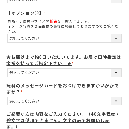
【オプション③】
(
商品に丁度良いサイズの
紙袋
をご購入できます。
必
イメージ写真を商品画像の最後に掲載しておりますのでご覧くだ
須
さい。
)
★お届けまで約8日いただいてます。お届け日時指定は
余裕を持ってご指定下さい。★
(
必
須
無料のメッセージカードをおつけできますがいかがで
)
すか？
(
必
須
ご必要な方は内容をご入力ください。（40文字程度・
)
絵文字は使用できません。文字のみでお願いしま
す。）