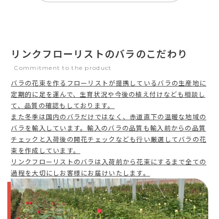
リンクフローリストのバラのこだわり
Commitment to the product
バラの花束を作るフローリストが提携しているバラの生産地に
定期的に足を運んで、生育状況や今後の植え付けなども相談し
て、品質の確認もしております。
また冬季は国内のバラだけではなく、赤道直下の温暖な地域の
バラを輸入しています。輸入のバラの品質も輸入前からの品質
チェックと入荷後の開花チェックなども行い厳選してバラの花
束を作成しています。
リンクフローリストのバラは入荷前から花束にするまで全ての
過程を大切にしお客様にお届けいたします。