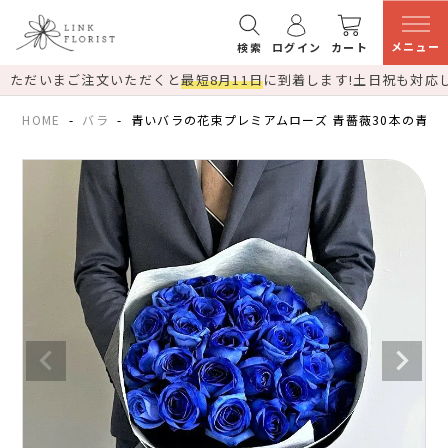
メニュー
検索
ログイン
カート
ただいまご注文いただくと
最短8月11日
に到着します!
土日祝も対応
HOME
バラ
青いバラの花束プレミアムローズ 青薔薇30本の青