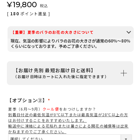
¥
19,800
税込
[
180
ポイント進呈 ]
【重要】夏季のバラのお花の大きさについて
現在、気温の影響によりバラのお花の大きさが通常の60％～80％
くらいになっております。予めご了承ください。
【お届け先別 最短お届け日と送料】
（お届け日時はカートに入れた後に指定できます）
【オプション②】
(
夏季（6月～9月）
クール便
をおつけしますか？
必
到着日付近の最低気温が0℃以下または最高気温が28℃以上の方
須
はお付けすることをおすすめいたします。
輸送中に凍結による花枯れまたは暑さによる開花の補償等は出来
)
かねますのでご了承ください。