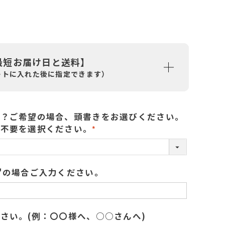
最短お届け日と送料】
ートに入れた後に指定できます）
か？ご希望の場合、頭書きをお選びください。
札不要を選択ください。
(
必
須
"の場合ご入力ください。
)
さい。(例：〇〇様へ、○○さんへ)