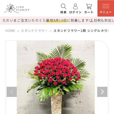
メニュー
検索
ログイン
カート
ただいまご注文いただくと
最短8月10日
に到着します!
土日祝も対応
HOME
スタンドフラワー
スタンドフラワー1段 シングルホワイト