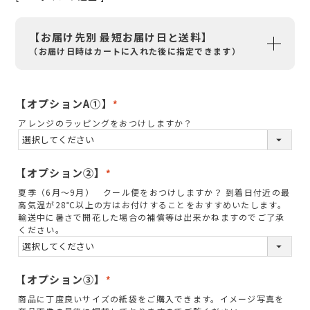
【お届け先別 最短お届け日と送料】
（お届け日時はカートに入れた後に指定できます）
【オプションA①】
(
アレンジのラッピングをおつけしますか？
必
須
)
【オプション②】
(
夏季（6月～9月） クール便をおつけしますか？ 到着日付近の最
必
高気温が28℃以上の方はお付けすることをおすすめいたします。
須
輸送中に暑さで開花した場合の補償等は出来かねますのでご了承
ください。
)
【オプション③】
(
商品に丁度良いサイズの紙袋をご購入できます。イメージ写真を
必