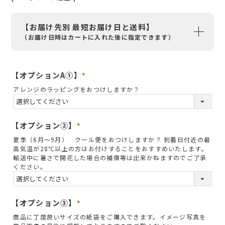
【お届け先別 最短お届け日と送料】
（お届け日時はカートに入れた後に指定できます）
【オプションA①】
(
アレンジのラッピングをおつけしますか？
必
須
)
【オプション②】
(
夏季（6月～9月） クール便をおつけしますか？ 到着日付近の最
必
高気温が28℃以上の方はお付けすることをおすすめいたします。
須
輸送中に暑さで開花した場合の補償等は出来かねますのでご了承
ください。
)
【オプション③】
(
商品に丁度良いサイズの紙袋をご購入できます。イメージ写真を
必