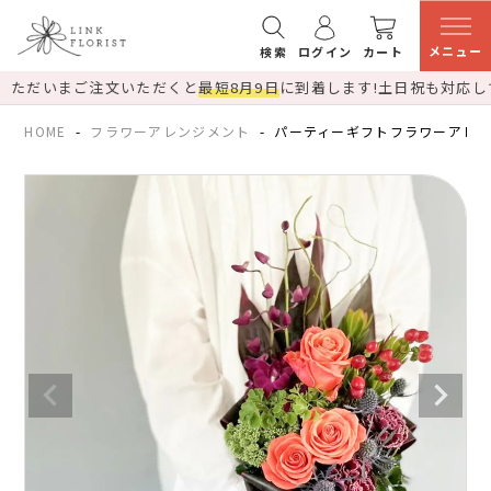
メニュー
検索
ログイン
カート
ただいまご注文いただくと
最短8月9日
に到着します!
土日祝も対応し
HOME
フラワーアレンジメント
パーティーギフトフラワーアレン