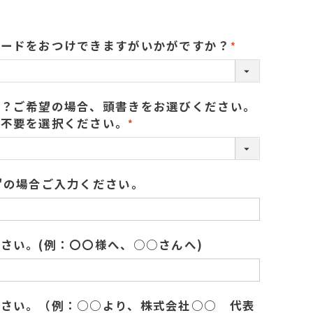
カードをおつけできますがいかがですか？
(
必
須
か？ご希望の場合、頭書きをお選びください。
)
札不要を選択ください。
(
必
須
"の場合ご入力ください。
)
さい。(例：〇〇様へ、○○さんへ)
ださい。（例：○○より、株式会社○○ 代表