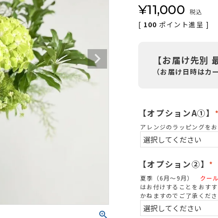
¥
11,000
税込
[
100
ポイント進呈 ]
【お届け先別 
（お届け日時はカ
【オプションA①】
アレンジのラッピングをお
【オプション②】
(
夏季（6月～9月）
クー
はお付けすることをおすす
かねますのでご了承くださ
)