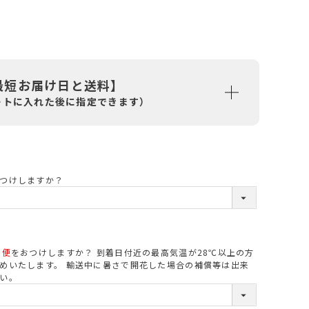
最短お届け日と送料】
ートに入れた後に指定できます）
(
つけしますか？
必
須
)
ル便
をおつけしますか？ 到着日付近の最高気温が28℃以上の方
必
めいたします。 輸送中に暑さで開花した場合の補償等は出来
い。
須