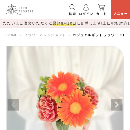
メニュー
検索
ログイン
カート
ただいまご注文いただくと
最短8月10日
に到着します!
土日祝も対応
HOME
フラワーアレンジメント
カジュアルギフトフラワーアレ