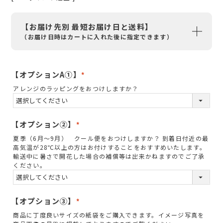
【お届け先別 最短お届け日と送料】
（お届け日時はカートに入れた後に指定できます）
【オプションA①】
(
アレンジのラッピングをおつけしますか？
必
須
)
【オプション②】
(
夏季（6月～9月） クール便をおつけしますか？ 到着日付近の最
必
高気温が28℃以上の方はお付けすることをおすすめいたします。
須
輸送中に暑さで開花した場合の補償等は出来かねますのでご了承
ください。
)
【オプション③】
(
商品に丁度良いサイズの紙袋をご購入できます。イメージ写真を
必