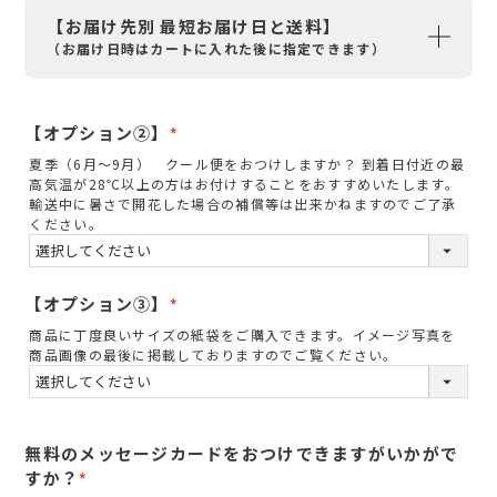
【お届け先別 最短お届け日と送料】
（お届け日時はカートに入れた後に指定できます）
【オプション②】
(
夏季（6月～9月） クール便をおつけしますか？ 到着日付近の最
必
高気温が28℃以上の方はお付けすることをおすすめいたします。
須
輸送中に暑さで開花した場合の補償等は出来かねますのでご了承
ください。
)
【オプション③】
(
商品に丁度良いサイズの紙袋をご購入できます。イメージ写真を
必
商品画像の最後に掲載しておりますのでご覧ください。
須
)
無料のメッセージカードをおつけできますがいかがで
すか？