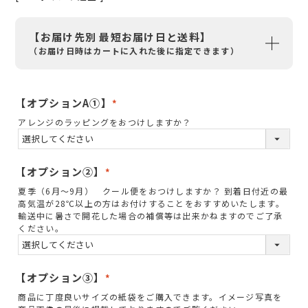
【お届け先別 最短お届け日と送料】
（お届け日時はカートに入れた後に指定できます）
【オプションA①】
(
アレンジのラッピングをおつけしますか？
必
須
)
【オプション②】
(
夏季（6月～9月） クール便をおつけしますか？ 到着日付近の最
必
高気温が28℃以上の方はお付けすることをおすすめいたします。
須
輸送中に暑さで開花した場合の補償等は出来かねますのでご了承
ください。
)
【オプション③】
(
商品に丁度良いサイズの紙袋をご購入できます。イメージ写真を
必