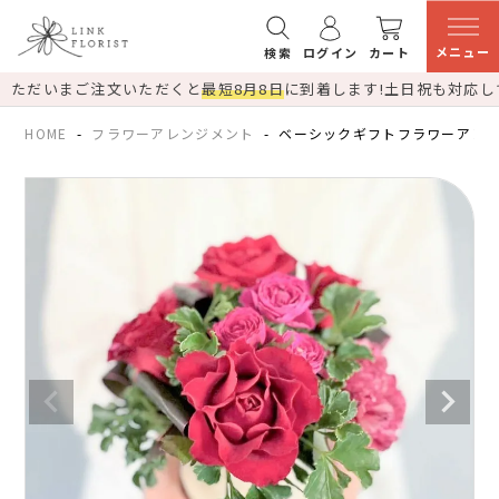
メニュー
検索
ログイン
カート
ただいまご注文いただくと
最短8月8日
に到着します!
土日祝も対応し
HOME
フラワーアレンジメント
ベーシックギフトフラワーアレ