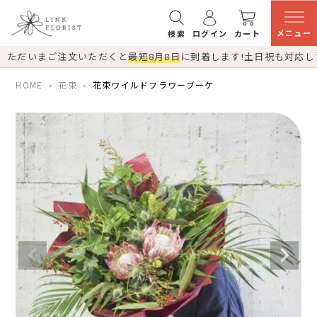
メニュー
検索
ログイン
カート
ただいまご注文いただくと
最短8月8日
に到着します!
土日祝も対応し
HOME
花束
花束ワイルドフラワーブーケ