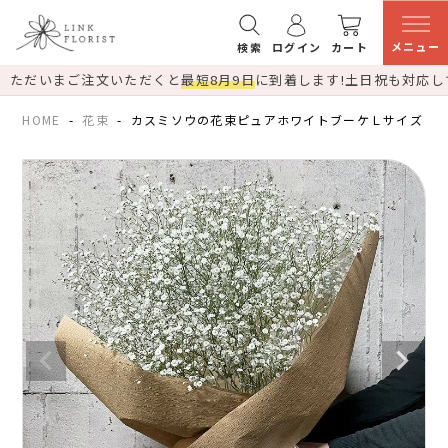
メニュー
検索
ログイン
カート
ただいまご注文いただくと
最短8月9日
に到着します!
土日祝も対応し
HOME
花束
カスミソウの花束ピュアホワイトブーケＬサイズ