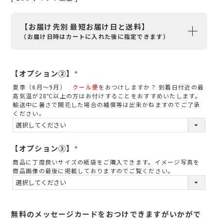
【お届け先別 最短お届け日と送料】
（お届け日時はカートに入れた後に指定できます）
【オプション②】
(
夏季（6月～9月）
クール便
をおつけしますか？ 到着日付近の最
必
高気温が28℃以上の方はお付けすることをおすすめいたします。
須
輸送中に暑さで開花した場合の補償等は出来かねますのでご了承
ください。
)
【オプション③】
(
商品に丁度良いサイズの紙袋をご購入できます。イメージ写真を
必
商品画像の最後に掲載しておりますのでご覧ください。
須
)
無料のメッセージカードをおつけできますがいかがで