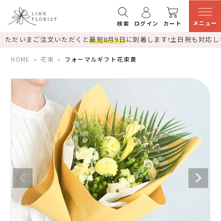
メニュー
検索
ログイン
カート
ただいまご注文いただくと
最短8月9日
に到着します!
土日祝も対応し
HOME
花束
フォーマルギフト花束黄