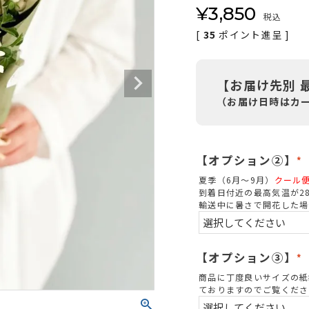
¥
3,850
税込
[
35
ポイント進呈 ]
【お届け先別 
（お届け日時はカ
【オプション②】
(
夏季（6月～9月）
クール
到着日付近の最高気温が2
輸送中に暑さで開花した場
)
【オプション③】
(
商品に丁度良いサイズの紙
ておりますのでご覧くださ