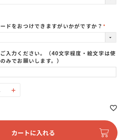
カードをおつけできますがいかがですか？
(
必
須
ご入力ください。（40文字程度・絵文字は使
)
のみでお願いします。）
ス
カートに入れる