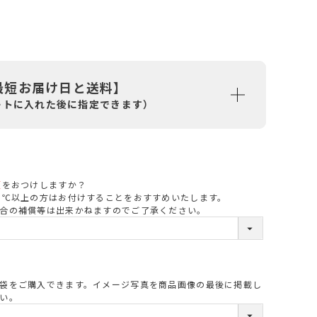
最短お届け日と送料】
ートに入れた後に指定できます）
便
をおつけしますか？
必
8℃以上の方はお付けすることをおすすめいたします。
合の補償等は出来かねますのでご了承ください。
須
袋をご購入できます。イメージ写真を商品画像の最後に掲載し
必
い。
須