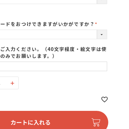
カードをおつけできますがいかがですか？
(
必
須
ご入力ください。（40文字程度・絵文字は使
)
のみでお願いします。）
ス
カートに入れる