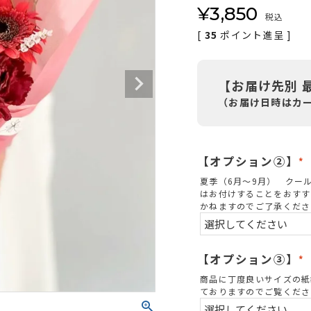
¥
3,850
税込
[
35
ポイント進呈 ]
【お届け先別 
（お届け日時はカ
【オプション②】
(
夏季（6月～9月） クー
はお付けすることをおすす
かねますのでご了承くださ
)
【オプション③】
(
商品に丁度良いサイズの紙
ておりますのでご覧くださ