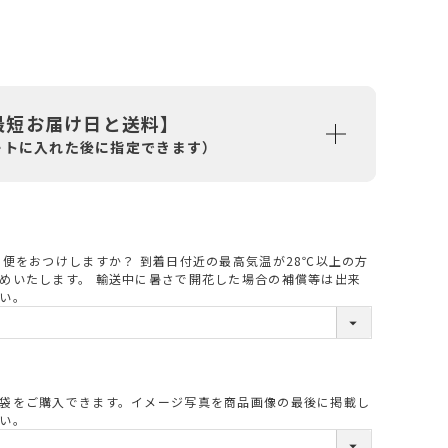
最短お届け日と送料】
ートに入れた後に指定できます）
ル便をおつけしますか？ 到着日付近の最高気温が28℃以上の方
必
めいたします。 輸送中に暑さで開花した場合の補償等は出来
い。
須
袋をご購入できます。イメージ写真を商品画像の最後に掲載し
必
い。
須