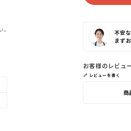
い。
不安
まず
レビューを書く
商