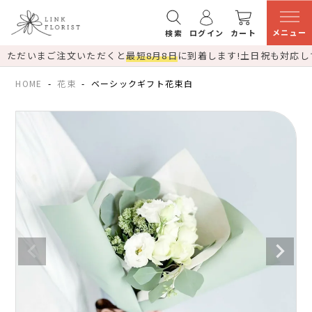
メニュー
検索
ログイン
カート
ただいまご注文いただくと
最短8月8日
に到着します!
土日祝も対応し
HOME
花束
ベーシックギフト花束白