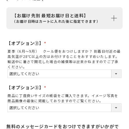
【お届け先別 最短お届け日と送料】
（お届け日時はカートに入れた後に指定できます）
【オプション②】
(
夏季（6月～9月） クール便をおつけしますか？ 到着日付近の最
必
高気温が28℃以上の方はお付けすることをおすすめいたします。
須
輸送中に暑さで開花した場合の補償等は出来かねますのでご了承
ください。
)
【オプション③】
(
商品に丁度良いサイズの紙袋をご購入できます。イメージ写真を
必
商品画像の最後に掲載しておりますのでご覧ください。
須
)
無料のメッセージカードをおつけできますがいかがで