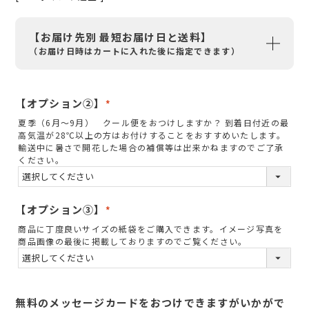
【お届け先別 最短お届け日と送料】
（お届け日時はカートに入れた後に指定できます）
【オプション②】
(
夏季（6月～9月） クール便をおつけしますか？ 到着日付近の最
必
高気温が28℃以上の方はお付けすることをおすすめいたします。
須
輸送中に暑さで開花した場合の補償等は出来かねますのでご了承
ください。
)
【オプション③】
(
商品に丁度良いサイズの紙袋をご購入できます。イメージ写真を
必
商品画像の最後に掲載しておりますのでご覧ください。
須
)
無料のメッセージカードをおつけできますがいかがで