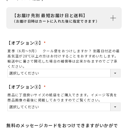
【お届け先別 最短お届け日と送料】
（お届け日時はカートに入れた後に指定できます）
【オプション②】
(
夏季（6月～9月） クール便をおつけしますか？ 到着日付近の最
必
高気温が28℃以上の方はお付けすることをおすすめいたします。
須
輸送中に暑さで開花した場合の補償等は出来かねますのでご了承
ください。
)
【オプション③】
(
商品に丁度良いサイズの紙袋をご購入できます。イメージ写真を
必
商品画像の最後に掲載しておりますのでご覧ください。
須
)
無料のメッセージカードをおつけできますがいかがで