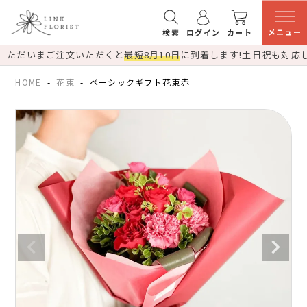
メニュー
検索
ログイン
カート
ただいまご注文いただくと
最短8月10日
に到着します!
土日祝も対応
HOME
花束
ベーシックギフト花束赤